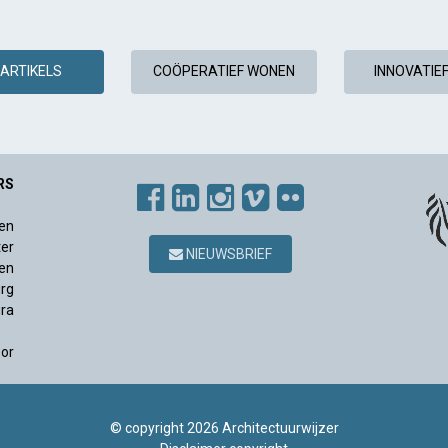
ARTIKELS
COÖPERATIEF WONEN
INNOVATIE
RS
en
ter
NIEUWSBRIEF
en
rg
ura
sor
© copyright 2026 Architectuurwijzer