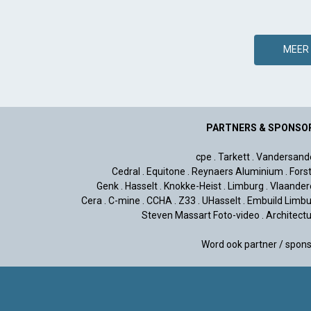
MEER 
PARTNERS & SPONSO
cpe
.
Tarkett
.
Vandersand
Cedral
.
Equitone
.
Reynaers Aluminium
.
Fors
Genk
.
Hasselt
.
Knokke-Heist
.
Limburg
.
Vlaander
Cera
.
C-mine
.
CCHA
.
Z33
.
UHasselt
.
Embuild Limbu
Steven Massart Foto-video
.
Architect
Word ook partner / spon