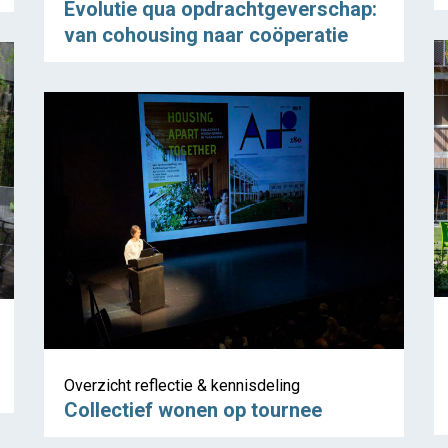
Evolutie qua opdrachtgeverschap:
van cohousing naar coöperatie
Overzicht reflectie & kennisdeling
Collectief wonen op tournee