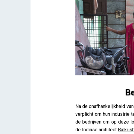
Be
Betaalbaar bouwen en wonen
Na de onafhankelijkheid van 
Lieve Drooghmans
verplicht om hun industrie 
de bedrijven om op deze l
de Indiase architect
Balkris