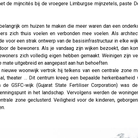
met de mijncités bij de vroegere Limburgse mijnzetels, paste D
t belangrijk om huizen te maken die meer waren dan een onde
s zich thuis voelen en verbonden mee voelen. Als architect
e voor een strak ontwerp van de basisinfrastructuur in elke wijk
g door de bewoners.
Als je vandaag zijn wijken bezoekt, dan kom
bewoners zich volledig eigen hebben gemaakt. Weinigen zijn v
ke mate uitgebreid en aangepast aan hun behoeften.
n nieuwe woonwijk vertrok hij telkens van een centrale zone 
taal, theater … Dit centrum kreeg een bepaalde herkenbaarhe
In de GSFC-wijk (Gujarat State Fertiliser Corporation) was 
enningspunt in het landschap. Vervolgens werden de woninge
ntrale zone geclusterd. Veiligheid voor de kinderen, geborgenh
en.