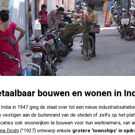
taalbaar bouwen en wonen in In
 in India
India in 1947 ging de staat over tot een nieuw industrialisatieb
te vestigen aan de buitenrand van de steden of zelfs op het pla
ocaties ook woonwijken te bouwen voor hun werknemers, van ar
hna Doshi
(°1927) ontwierp enkele
grotere ‘townships’ in opdr