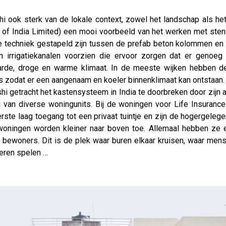
hi ook sterk van de lokale context, zowel het landschap als het
n of India Limited) een mooi voorbeeld van het werken met sten
e techniek gestapeld zijn tussen de prefab beton kolommen en b
n irrigatiekanalen voorzien die ervoor zorgen dat er genoe
arde, droge en warme klimaat. In de meeste wijken hebben d
s zodat er een aangenaam en koeler binnenklimaat kan ontstaan.
i getracht het kastensysteem in India te doorbreken door zijn aa
 van diverse woningunits. Bij de woningen voor Life Insurance 
ste laag toegang tot een privaat tuintje en zijn de hogergeleg
 woningen worden kleiner naar boven toe. Allemaal hebben ze e
bewoners. Dit is de plek waar buren elkaar kruisen, waar mens
deren spelen …