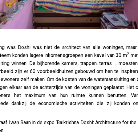
g was Doshi was niet de architect van alle woningen, maar
2
ysteem konden lagere inkomensgroepen een kavel van 30 m
met
uiting winnen. De bijhorende kamers, trappen, terras … moest
orbeeld zijn er 60 voorbeeldhuizen gebouwd om hen te inspire
woners zelf maken. Om de kosten van de wateraansluiting en de
tegen elkaar aan de achterzijde van de woningen geplaatst. Het
ners het maximum van hun ruimte kunnen benutten. Van
de dankzij de economische activiteiten die zij konden on
raaf Iwan Baan in de expo ‘Balkrishna Doshi: Architecture for th
n.