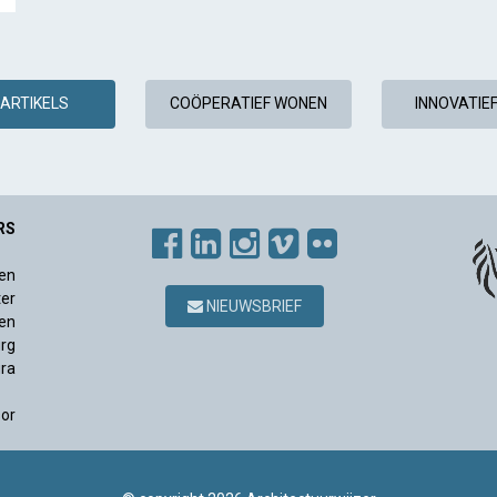
ARTIKELS
COÖPERATIEF WONEN
INNOVATIE
RS
en
ter
NIEUWSBRIEF
en
rg
ura
sor