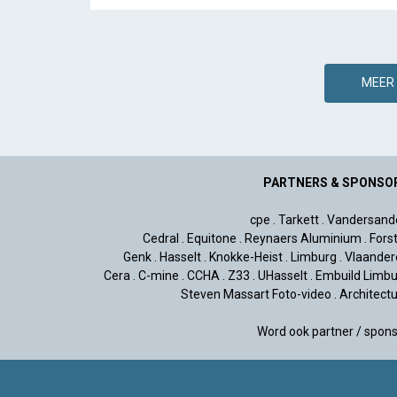
MEER 
PARTNERS & SPONSO
cpe
.
Tarkett
.
Vandersand
Cedral
.
Equitone
.
Reynaers Aluminium
.
Fors
Genk
.
Hasselt
.
Knokke-Heist
.
Limburg
.
Vlaander
Cera
.
C-mine
.
CCHA
.
Z33
.
UHasselt
.
Embuild Limbu
Steven Massart Foto-video
.
Architect
Word ook partner / spon