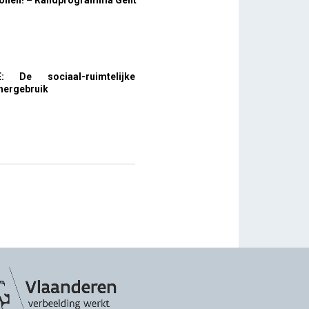
 wonen! – Randprogramma Gent
: De sociaal-ruimtelijke
 hergebruik