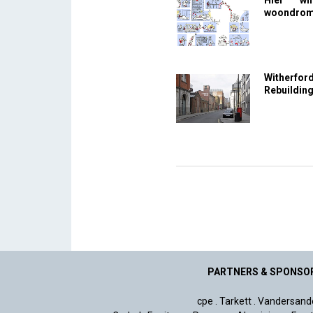
Hier wi
woondrome
Witherfor
Rebuildin
PARTNERS & SPONSO
cpe
.
Tarkett
.
Vandersand