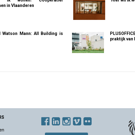
l ik wonen! Coöperatief
Hier wil ik
n in Vlaanderen
d Watson Mann: All Building is
PLUSOFFICE
g
praktijk van
RS
en