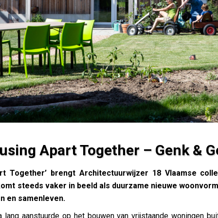
using Apart Together – Genk & G
enk & Gent
rt Together’ brengt Architectuurwijzer 18 Vlaamse colle
 komt steeds vaker in beeld als duurzame nieuwe woonvorm,
en en samenleven.
 lang aanstuurde op het bouwen van vrijstaande woningen buit