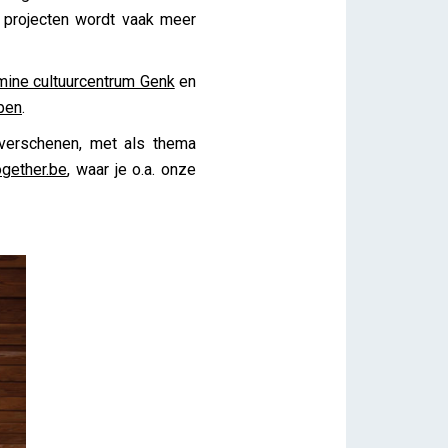
e projecten wordt vaak meer
mine cultuurcentrum Genk
en
pen
.
erschenen, met als thema
gether.be
, waar je o.a. onze