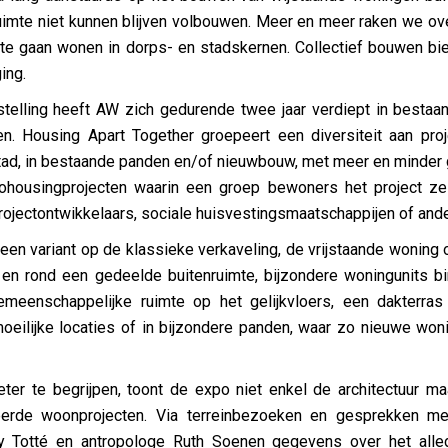
ruimte niet kunnen blijven volbouwen. Meer en meer raken we o
ar te gaan wonen in dorps- en stadskernen. Collectief bouwen bi
ing.
stelling heeft AW zich gedurende twee jaar verdiept in bestaa
en. Housing Apart Together groepeert een diversiteit aan pro
stad, in bestaande panden en/of nieuwbouw, met meer en minder 
ohousingprojecten waarin een groep bewoners het project zel
rojectontwikkelaars, sociale huisvestingsmaatschappijen of ande
een variant op de klassieke verkaveling, de vrijstaande woning
 en rond een gedeelde buitenruimte, bijzondere woningunits 
eenschappelijke ruimte op het gelijkvloers, een dakterras 
oeilijke locaties of in bijzondere panden, waar zo nieuwe wo
ter te begrijpen, toont de expo niet enkel de architectuur ma
eerde woonprojecten. Via terreinbezoeken en gesprekken me
y Totté en antropologe Ruth Soenen gegevens over het alled