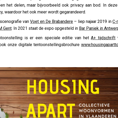
leen het delen, maar bijvoorbeeld ook privacy aan bod. In dez
cy, waardoor het ook meer wordt gegarandeerd.
 scenografie van
Voet en De Brabandere
– liep najaar 2019 in
C-
M Gent
. In 2021 staat de expo opgesteld in
Bar Paniek in Antwer
toonstelling is er een speciale editie van het
A+ tijdschrift
v
k ook onze digitale tentoonstellingsbrochure
www.housingapartto