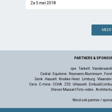
Za 5 mei 2018
MEER 
PARTNERS & SPONSO
cpe
.
Tarkett
.
Vandersand
Cedral
.
Equitone
.
Reynaers Aluminium
.
Fors
Genk
.
Hasselt
.
Knokke-Heist
.
Limburg
.
Vlaander
Cera
.
C-mine
.
CCHA
.
Z33
.
UHasselt
.
Embuild Limbu
Steven Massart Foto-video
.
Architect
Word ook partner / spon