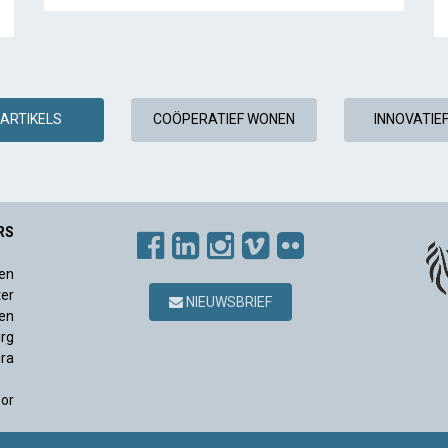
ARTIKELS
COÖPERATIEF WONEN
INNOVATIE
RS
en
ter
NIEUWSBRIEF
en
rg
ura
sor