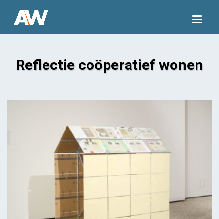
Togg
navig
Reflectie coöperatief wonen