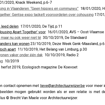
1/2020, Knack Weekend, p.6-7
ing in Vlaanderen: “Geen hippies en communes”
18/01/2020, He
gether: Gentse expo tackelt vooroordelen over cohousing
17/01/
n leed delen
17/01/2020, De Tijd, p.11
Housing Apart Together’ voor
16/01/2020, AVS – Oost-Vlaamse 
 maar nu ook weer niet té
30/10/2019, De Standaard
e anders kan wonen
23/10/2019, Deze Week Genk-Maasland, p.6
och apart
11/10/2019, Het Belang van Limburg, p.30
onen vaker onder één dak
10/10/2019, Radio 2
ng
10/2019
herfst 2019, Ecologisch magazine De Koevoet
en contact opnemen met
lieve@architectuurwijzer.be
voor meer in
beelden mogen gebruikt worden als er een relatie is met d
lus © Brecht Van Maele voor Architectuurwijzer.