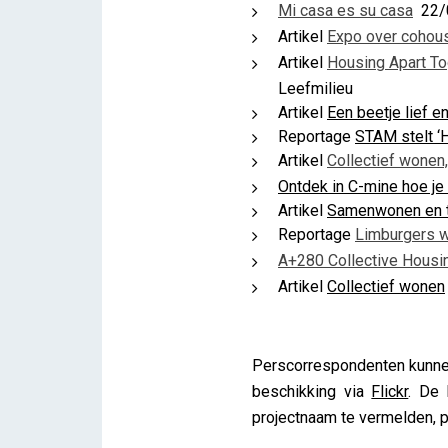
Mi casa es su casa
22/0
Artikel
Expo over cohous
Artikel
Housing Apart To
Leefmilieu
Artikel
Een beetje lief e
Reportage
STAM stelt ‘
Artikel
Collectief wonen,
Ontdek in C-mine hoe j
Artikel
Samenwonen en t
Reportage
Limburgers w
A+280 Collective Housi
Artikel
Collectief wonen
Perscorrespondenten kunn
beschikking via
Flickr
. De 
projectnaam te vermelden, p