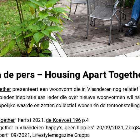
n de pers – Housing Apart Togeth
Together
ether
presenteert een woonvorm die in Vlaanderen nog relatief 
bieden inspiratie aan ieder die over nieuwe woonvormen wil n
elijke waarde en zetten collectief wonen én de tentoonstelling i
ogether
‘ herfst 2021,
de Koevoet 196
p.4
gether in Vlaanderen: happy’s, geen hippies
‘ 20/09/2021, Zorg
apart’ 09/2021, Lifestylemagazine Grappa