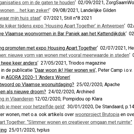
rganisaties om in de gaten te houden
‘ 02/09/2021, ZorgSaamW
nwonen … het kan zeker!
‘ 09/08/2021, Landelijke Gilden
 waar mijn huis staat
‘ 07/2021, Still n°8 2021
e kijker tijdens expo ‘Housing Apart Together’ in Antwerpen
‘ 02
ve Vlaamse woonvormen in Bar Paniek aan het Kattendijkdok
‘ 0
ing promoten met expo Housing Apart Together
‘ 02/07/2021, He
nen: nieuwe vorm van wonen met vooral meerwaarde in steden
‘ 
 twee keer anders
‘ 27/05/2021, Triodos magazine
n de publicatie ‘
Daar woon ik! Hier wonen wij
‘, Peter Camp i.o.v
 in
AGORA 2020-1 ‘Anders Wonen’
ntwoord op Vlaamse woonuitdaging?
25/02/2020, Apache
nen als nieuwe droom?
24/02/2020, Archined
ng in Vlaanderen
12/02/2020, Pompidou op Klara
eb je meer voor hetzelfde geld’
30/01/2020, De Standaard, p.14. 
er wonen, met o.a. ook artikels over
woonproject Brutopia
en ov
rt Together: “Slimmer wonen en creatiever omgaan met ruimte”
ring
25/01/2020, tvplus