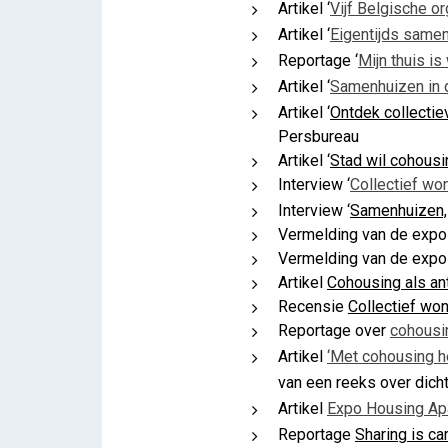
Artikel ‘
Vijf Belgische o
Artikel ‘
Eigentijds same
Reportage ‘
Mijn thuis is
Artikel ‘
Samenhuizen in d
Artikel ‘
Ontdek collectie
Persbureau
Artikel ‘
Stad wil cohous
Interview ‘
Collectief wo
Interview ‘
Samenhuizen,
Vermelding van de expo i
Vermelding van de expo
Artikel
Cohousing als a
Recensie
Collectief wo
Reportage over
cohousi
Artikel
‘Met cohousing h
van een reeks over dicht
Artikel
Expo Housing Apa
Reportage
Sharing is ca