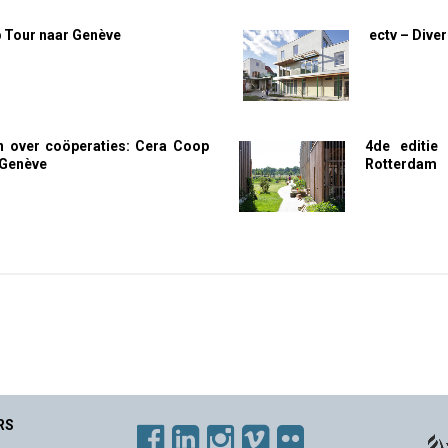
 Tour naar Genève
ectv – Diver
n over coöperaties: Cera Coop
4de editie
 Genève
Rotterdam
RS