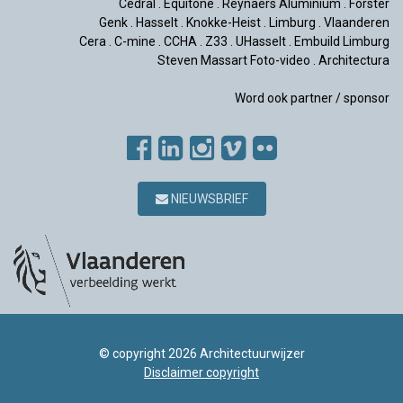
Cedral
.
Equitone
.
Reynaers Aluminium
.
Forster
Genk
.
Hasselt
.
Knokke-Heist
.
Limburg
.
Vlaanderen
Cera
.
C-mine
.
CCHA
.
Z33
.
UHasselt
.
Embuild Limburg
Steven Massart Foto-video
.
Architectura
Word ook partner / sponsor
NIEUWSBRIEF
© copyright 2026 Architectuurwijzer
Disclaimer copyright