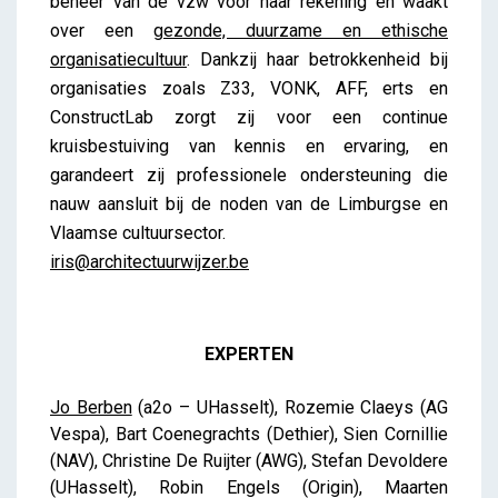
beheer van de vzw voor haar rekening en waakt
over een
gezonde, duurzame en ethische
organisatiecultuur
. Dankzij haar betrokkenheid bij
organisaties zoals Z33, VONK, AFF, erts en
ConstructLab zorgt zij voor een continue
kruisbestuiving van kennis en ervaring, en
garandeert zij professionele ondersteuning die
nauw aansluit bij de noden van de Limburgse en
Vlaamse cultuursector.
iris@architectuurwijzer.be
EXPERTEN
Jo Berben
(a2o – UHasselt), Rozemie Claeys (AG
Vespa), Bart Coenegrachts (Dethier), Sien Cornillie
(NAV), Christine De Ruijter (AWG), Stefan Devoldere
(UHasselt), Robin Engels (Origin), Maarten