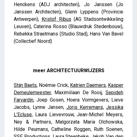
Henckens (ADJ architecten), Jo Janssen (Jo
Janssen Architecten), Glenn Lyppens (Provincie
Antwerpen),
Kristof Ribus
(AG Stadsontwikkeling
Leuven), Caterina Rosso (Blauwdruk Stedenbouw),
Rebekka Straetmans (Studio Stad), Hans Van Bavel
(Collectief Noord)
meer ARCHITECTUURWIJZERS
Stijn Baets
, Noémie Crick,
Katrien Daemers
,
Kasper
Demeulemeester
, Maximiliaan De Rooij,
Sepideh
Farvardin
, Joep Gosen, Hoera Vormgevers, Lieve
Jacobs, Lynne Jansen,
Joris Kerremans
,
Jessika
L’Ecluse
, Laura Lievevrouw, Jean-Michel Meyers,
Ney & Partners, Malgorzata Maria Olchowska,
Hilde Peumans, Catheline Roggen, Ruth Soenen,
SSE Productions, Laura Steenbeke,
Jakob Van den