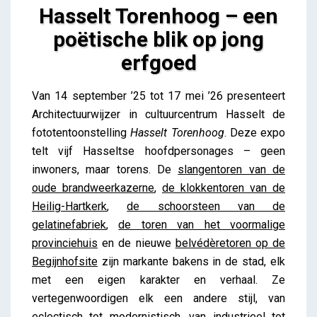
Hasselt Torenhoog – een
poëtische blik op jong
erfgoed
Hasselt Torenhoog – een poëtische blik op jong
Van 14 september ’25 tot 17 mei ’26 presenteert
erfgoed
Architectuurwijzer in cultuurcentrum Hasselt de
Lieve Drooghmans
fototentoonstelling
Hasselt Torenhoog
. Deze expo
telt vijf Hasseltse hoofdpersonages – geen
inwoners, maar torens. De
slangentoren van de
oude brandweerkazerne
,
de klokkentoren van de
Heilig-Hartkerk
,
de schoorsteen van de
gelatinefabriek
,
de toren van het voormalige
provinciehuis
en de nieuwe
belvédèretoren op de
Begijnhofsite
zijn markante bakens in de stad, elk
met een eigen karakter en verhaal. Ze
vertegenwoordigen elk een andere stijl, van
eclectisch tot modernistisch, van industrieel tot