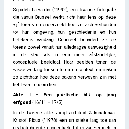
Sepideh Farvardin
(°1992),
een Iraanse fotografe
die vanuit Brussel werkt,
richt haar lens op deze
vijf torens
en onderzoekt hoe ze zich verhouden
tot hun omgeving, hun geschiedenis en hun
betekenis vandaag. Concreet benadert ze de
torens zowel vanuit hun alledaagse aanwezigheid
in de stad als in een meer afstandelijke,
conceptuele beeldtaal. Haar beelden tonen de
wisselwerking tussen toren en context, en maken
zo zichtbaar hoe deze bakens verweven zijn met
het leven rondom hen.
Akte II – Een poëtische blik op jong
erfgoed
(16/11 – 17/5)
In de
tweede akte
voegt architect & kunstenaar
Kristof Ribus
(°1978) een artistieke laag toe aan
geabstraheerde, conceptuele foto’s van Sepideh. In