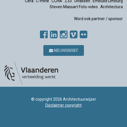
Cera
.
C-mine
.
CCHA
.
Z33
.
UHasselt
.
Embuild Limburg
Steven Massart Foto-video
.
Architectura
Word ook partner / sponsor
NIEUWSBRIEF
© copyright 2026 Architectuurwijzer
Disclaimer copyright