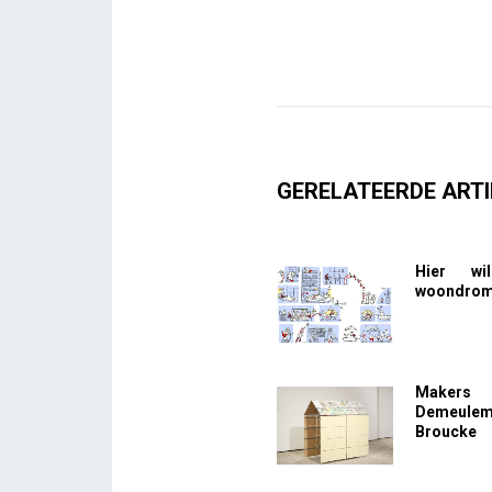
GERELATEERDE ARTI
Hier wi
woondrome
Makers
Demeule
Broucke