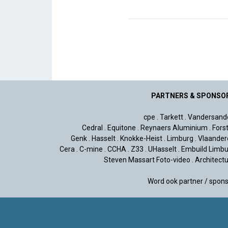
PARTNERS & SPONSO
cpe
.
Tarkett
.
Vandersand
Cedral
.
Equitone
.
Reynaers Aluminium
.
Fors
Genk
.
Hasselt
.
Knokke-Heist
.
Limburg
.
Vlaander
Cera
.
C-mine
.
CCHA
.
Z33
.
UHasselt
.
Embuild Limbu
Steven Massart Foto-video
.
Architect
Word ook partner / spon