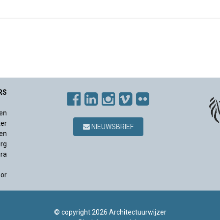
RS
en
ter
NIEUWSBRIEF
en
rg
ura
sor
© copyright 2026 Architectuurwijzer