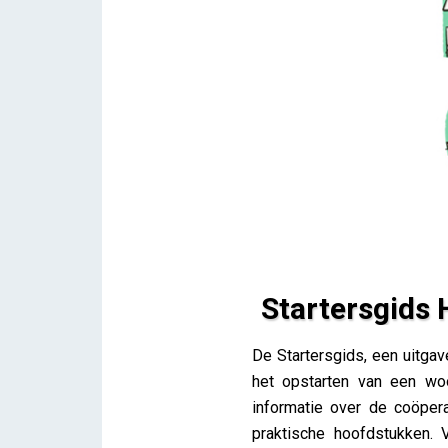
Startersgids 
Startersgids Hoe geef je e
De Startersgids, een uitga
Lieve Drooghmans
het opstarten van een wo
informatie over de coöpera
praktische hoofdstukken. 