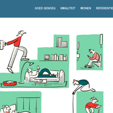
GOED GENOEG
KWALITEIT
WONEN
REFERENTI