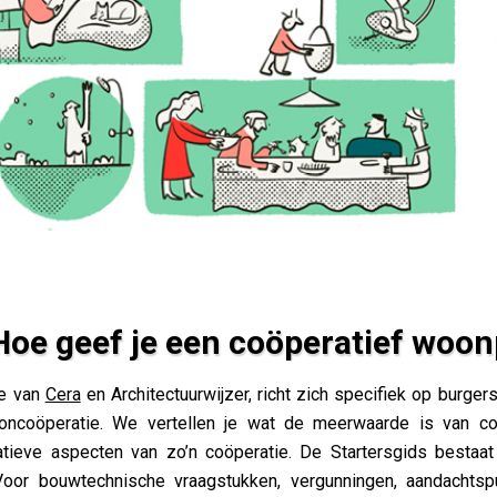
Hoe geef je een coöperatief woo
en coöperatief woonproject vorm?
ve van
Cera
en Architectuurwijzer, richt zich specifiek op burger
oncoöperatie. We vertellen je wat de meerwaarde is van c
tieve aspecten van zo’n coöperatie. De Startersgids bestaat
Voor bouwtechnische vraagstukken, vergunningen, aandachts