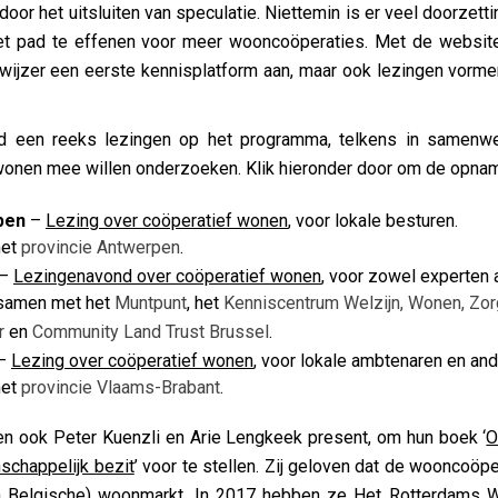
 door het uitsluiten van speculatie. Niettemin is er veel doorze
het pad te effenen voor meer wooncoöperaties. Met de websi
rwijzer een eerste kennisplatform aan, maar ook lezingen vorm
d een reeks lezingen op het programma, telkens in samenwe
 wonen mee willen onderzoeken. Klik hieronder door om de opnam
pen
–
Lezing over coöperatief wonen
, voor lokale besturen.
met
provincie Antwerpen
.
–
Lezingenavond over coöperatief wonen
, voor zowel experten 
 samen met het
Muntpunt
, het
Kenniscentrum Welzijn, Wonen, Zor
r
en
Community Land Trust Brussel
.
–
Lezing over coöperatief wonen
, voor lokale ambtenaren en an
met
provincie Vlaams-Brabant
.
n ook Peter Kuenzli en Arie Lengkeek present, om hun boek ‘
O
schappelijk bezit
’ voor te stellen. Zij geloven dat de wooncoöp
n Belgische) woonmarkt. In 2017 hebben ze
Het Rotterdams 