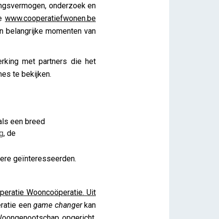
ttingsvermogen, onderzoek en
te
www.cooperatiefwonen.be
en belangrijke momenten van
rking met partners die het
es te bekijken.
als een breed
g
, de
dere geïnteresseerden.
peratie Wooncoöperatie. Uit
eratie een
game changer
kan
Woongenootschap
opgericht,