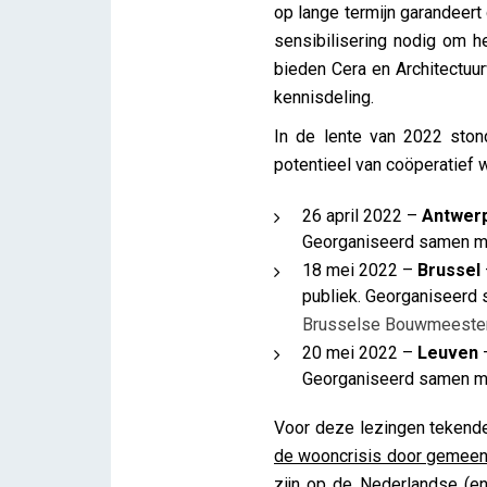
op lange termijn garandeert
sensibilisering nodig om 
bieden Cera en Architectuu
kennisdeling.
In de lente van 2022 ston
potentieel van coöperatief
26 april 2022 –
Antwer
Georganiseerd samen 
18 mei 2022 –
Brussel
publiek. Georganiseerd
Brusselse Bouwmeeste
20 mei 2022 –
Leuven
Georganiseerd samen 
Voor deze lezingen tekende
de wooncrisis door gemeen
zijn op de Nederlandse (e