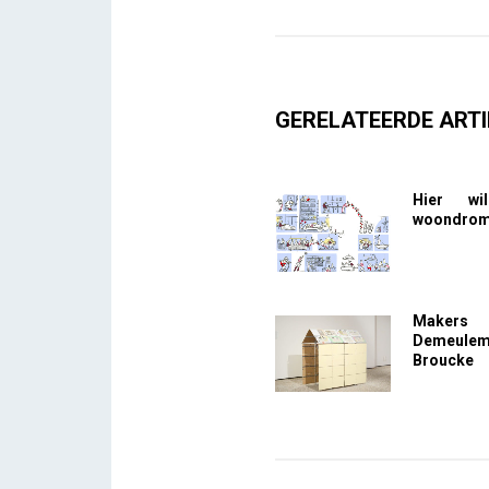
GERELATEERDE ARTI
Hier wi
woondrome
Makers
Demeule
Broucke