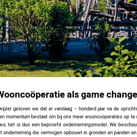
Wooncoöperatie als game change
hanger
wijzer geloven we dat er vandaag – honderd jaar na de opricht
n momentum bestaat om bij ons meer wooncoöperaties op te ri
ies; het is dus een beproefd ondernemingsmodel. We bescho
it onderneming die vermogen opbouwt in gronden en panden en te