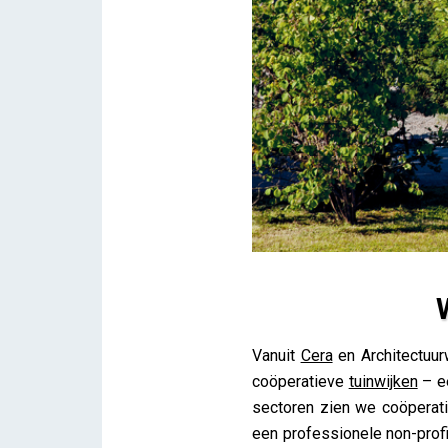
Wooncoöperatie als game c
Vanuit
Cera
en Architectuur
Lieve Drooghmans
coöperatieve
tuinwijken
– ee
sectoren zien we coöperat
een professionele non-prof