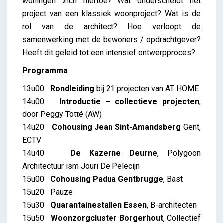
woningen zich hiertoe? Wat onderscheidt het
project van een klassiek woonproject? Wat is de
rol van de architect? Hoe verloopt de
samenwerking met de bewoners / opdrachtgever?
Heeft dit geleid tot een intensief ontwerpproces?
Programma
13u00
Rondleiding
bij 21 projecten van AT HOME
14u00
Introductie – collectieve projecten
,
door Peggy Totté (AW)
14u20
Cohousing Jean Sint-Amandsberg
Gent,
ECTV
14u40
De Kazerne Deurne
, Polygoon
Architectuur ism Jouri De Pelecijn
15u00
Cohousing Padua Gentbrugge
, Bast
15u20 Pauze
15u30
Quarantainestallen Essen
, B-architecten
15u50
Woonzorgcluster Borgerhout
, Collectief