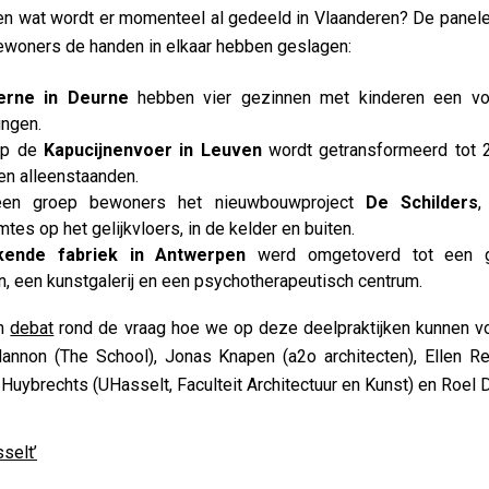
en wat wordt er momenteel al gedeeld in Vlaanderen? De panelen 
ewoners de handen in elkaar hebben geslagen:
erne in Deurne
hebben vier gezinnen met kinderen een voo
ingen.
op de
Kapucijnenvoer in Leuven
wordt getransformeerd tot 
en alleenstaanden.
een groep bewoners het nieuwbouwproject
De Schilders
,
es op het gelijkvloers, in de kelder en buiten.
kende fabriek in Antwerpen
werd omgetoverd tot een 
n, een kunstgalerij en een psychotherapeutisch centrum.
en
debat
rond de vraag hoe we op deze deelpraktijken kunnen v
annon (The School), Jonas Knapen (a2o architecten), Ellen R
uybrechts (UHasselt, Faculteit Architectuur en Kunst) en Roel 
selt’