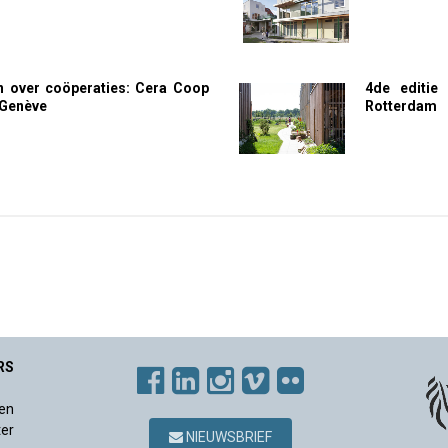
n over coöperaties: Cera Coop
4de editie
 Genève
Rotterdam
RS
en
ter
NIEUWSBRIEF