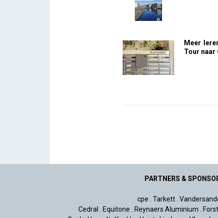
Meer lere
Tour naar
PARTNERS & SPONSO
cpe
.
Tarkett
.
Vandersand
Cedral
.
Equitone
.
Reynaers Aluminium
.
Fors