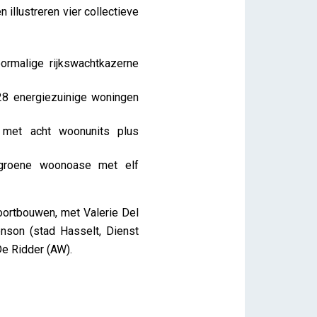
illustreren vier collectieve
rmalige rijkswachtkazerne
28 energiezuinige woningen
 met acht woonunits plus
groene woonoase met elf
oortbouwen, met Valerie Del
enson (stad Hasselt, Dienst
De Ridder (AW).