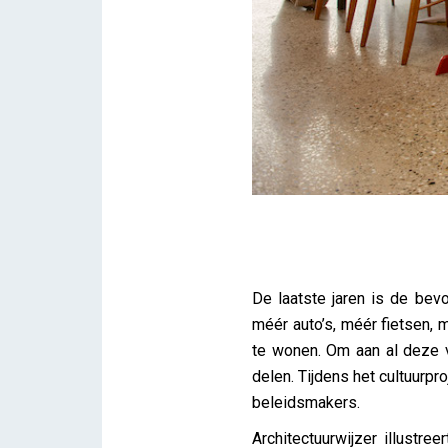
Iedereen deelt
De laatste jaren is de bev
iris
méér auto’s, méér fietsen,
te wonen. Om aan al deze v
delen. Tijdens het cultuurpr
beleidsmakers.
Architectuurwijzer illustr