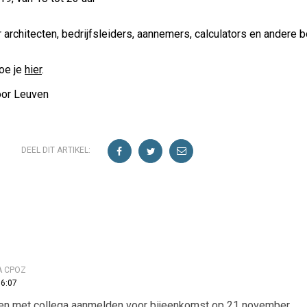
architecten, bedrijfsleiders, aannemers, calculators en andere 
doe je
hier
.
oor Leuven
DEEL DIT ARTIKEL:
A CPOZ
16:07
men met collega aanmelden voor bijeenkomst op 21 november.