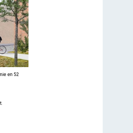
mie en 52
t.