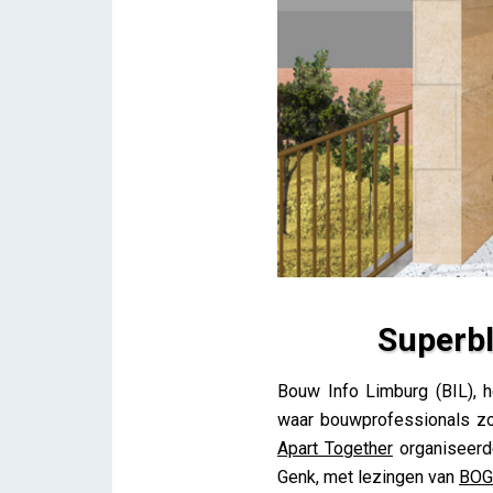
Superb
Superbloks van BOGDAN &
Bouw Info Limburg (BIL), 
Lieve Drooghmans
waar bouwprofessionals zow
Apart Together
organiseer
Genk, met lezingen van
BOG