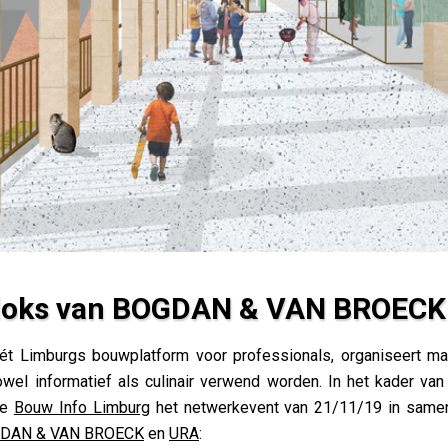
loks van BOGDAN & VAN BROECK
 VAN BROECK en URA
hét Limburgs bouwplatform voor professionals, organiseert ma
el informatief als culinair verwend worden. In het kader van
de
Bouw Info Limburg
het netwerkevent van 21/11/19 in same
DAN & VAN BROECK
en
URA
: