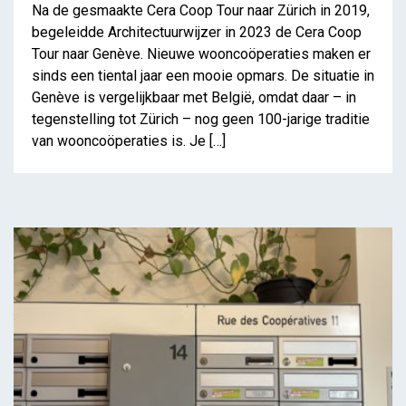
Na de gesmaakte Cera Coop Tour naar Zürich in 2019,
begeleidde Architectuurwijzer in 2023 de Cera Coop
Tour naar Genève. Nieuwe wooncoöperaties maken er
sinds een tiental jaar een mooie opmars. De situatie in
Genève is vergelijkbaar met België, omdat daar – in
Meer leren over
tegenstelling tot Zürich – nog geen 100-jarige traditie
van wooncoöperaties is. Je […]
coöperaties: Cera Coop
Tour naar Genève