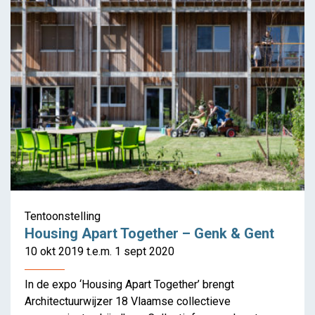
Coöperatief wonen in
Tentoonstelling
Housing Apart Together – Genk & Gent
Vlaanderen
10 okt 2019 t.e.m. 1 sept 2020
In de expo ‘Housing Apart Together’ brengt
Architectuurwijzer 18 Vlaamse collectieve