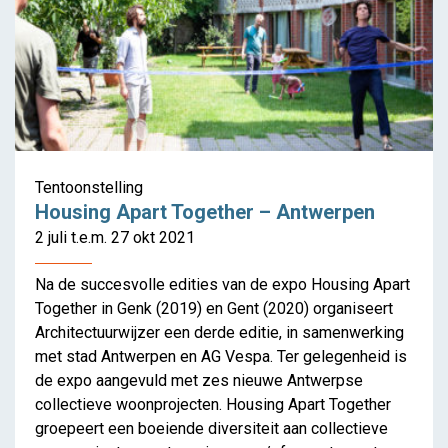
Tentoonstelling
Housing Apart Together – Antwerpen
2 juli t.e.m. 27 okt 2021
Na de succesvolle edities van de expo Housing Apart
Together in Genk (2019) en Gent (2020) organiseert
Architectuurwijzer een derde editie, in samenwerking
met stad Antwerpen en AG Vespa. Ter gelegenheid is
Baugenossenschaft
de expo aangevuld met zes nieuwe Antwerpse
Zurlinden innoveert in de
collectieve woonprojecten. Housing Apart Together
Badenerstrasse
groepeert een boeiende diversiteit aan collectieve