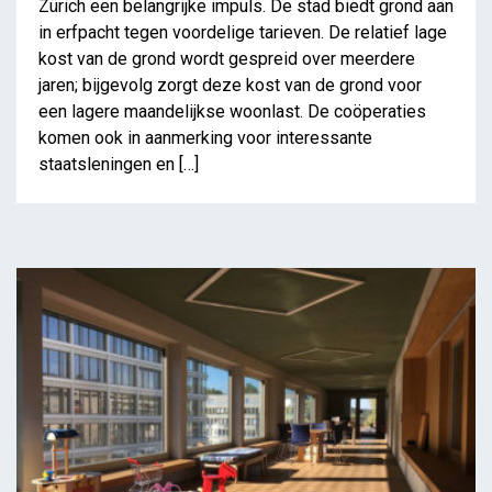
Zürich een belangrijke impuls. De stad biedt grond aan
in erfpacht tegen voordelige tarieven. De relatief lage
kost van de grond wordt gespreid over meerdere
Hoe werkt het
jaren; bijgevolg zorgt deze kost van de grond voor
coöperatieve woonmodel
een lagere maandelijkse woonlast. De coöperaties
in Zürich?
komen ook in aanmerking voor interessante
staatsleningen en […]