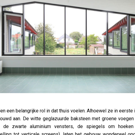
 een belangrijke rol in dat thuis voelen. Alhoewel ze in eerste i
trouwd aan. De witte geglazuurde baksteen met groene voegen
, de zwarte aluminium vensters, de spiegels om hoeke
elling tot verticale screens), laten het gebouw wonderwel op