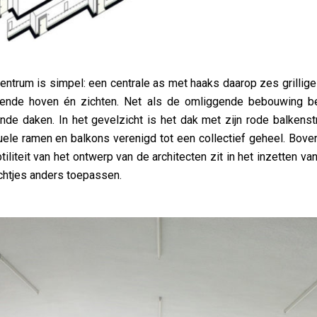
ntrum is simpel: een centrale as met haaks daarop zes grillige
tende hoven én zichten. Net als de omliggende bebouwing be
nde daken. In het gevelzicht is het dak met zijn rode balkens
uele ramen en balkons verenigd tot een collectief geheel. Bove
tiliteit van het ontwerp van de architecten zit in het inzetten va
ichtjes anders toepassen.