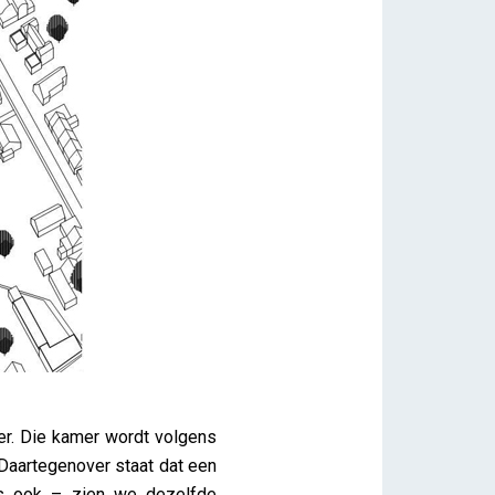
er. Die kamer wordt volgens
Daartegenover staat dat een
us ook – zien we dezelfde