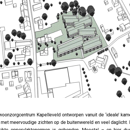
woonzorgcentrum Kapelleveld ontworpen vanuit de ‘ideale’ kam
 met meervoudige zichten op de buitenwereld en veel daglicht. 
trikte oppervlaktenormen is gebonden. Meestal – en hier d