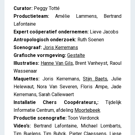
Curator:
Peggy Totté
Productieteam:
Amélie Lammens, Bertrand
Lafontaine
Expert coöperatief ondernemen:
Lieve Jacobs
Antropologisch onderzoek:
Ruth Soenen
Scenograaf:
Joris Kerremans
Grafische vormgeving:
Gestalte
Illustraties:
Hanne Van Gils
, Brent Vanheyst, Raoul
Wassenaar
Maquettes:
Joris Kerremans,
Stijn Baets
, Julie
Helewaut, Nora Van Severen, Floris Ampe, Jade
Kerremans, Sarah Callewaert
Installatie Chers Coopérateurs,:
Tijdelijk
Informatie Centrum, afdeling
Moortebeek
Productie scenografie:
Toon Verdonck
Video’s:
Bertrand Lafontaine, Michael Lombarts,
Tim Buelens, Tim Buhck, Pieter Claessens, Liese