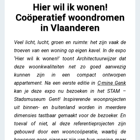
Hier wil ik wonen!
Coöperatief woondromen
in Vlaanderen
Hier wil ik wonen! Coöperatief woondromen in
Veel licht, lucht, groen en ruimte: het zijn vaak de
Vlaanderen
troeven van een woning op eigen kavel. In de expo
Lieve Drooghmans
‘Hier wil ik wonen!’
toont Architectuurwijzer dat
deze woonkwaliteiten net zo goed aanwezig
kunnen zijn in een compact ontworpen
appartement. Na een eerste editie in
C-mine Genk
kan je deze expo nu bezoeken in het STAM –
Stadsmuseum Gent! Inspirerende woonprojecten
uit binnen- en buitenland worden in meerdere
dimensies tastbaar gemaakt voor de bezoeker. En
toeval of niet, al deze referentieprojecten zijn
gebouwd door een wooncoöperatie, waarbij de
bewoners geen eigenaar zijn van hun woning, maar