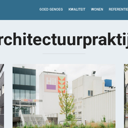
GOED GENOEG
KWALITEIT
WONEN
REFERENTI
rchitectuurprakti