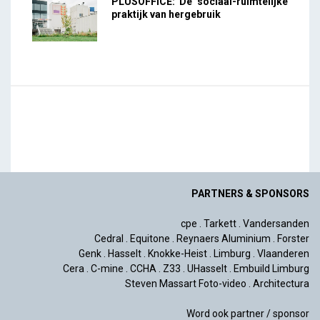
PLUSOFFICE: De sociaal-ruimtelijke
praktijk van hergebruik
PARTNERS & SPONSORS
cpe
.
Tarkett
.
Vandersanden
Cedral
.
Equitone
.
Reynaers Aluminium
.
Forster
Genk
.
Hasselt
.
Knokke-Heist
.
Limburg
.
Vlaanderen
Cera
.
C-mine
.
CCHA
.
Z33
.
UHasselt
.
Embuild Limburg
Steven Massart Foto-video
.
Architectura
Word ook partner / sponsor