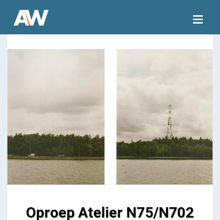
Togg
navig
Oproep Atelier N75/N702