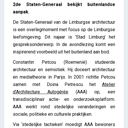
Constantin Petcou (AAA)
2de Staten-Generaal bekijkt buitenlandse
iris
aanpak.
De Staten-Generaal van de Limburgse architectuur
is een overlegmoment met focus op de Limburgse
leefomgeving. Dit najaar is ‘Stad Limburg’ het
gespreksonderwerp. In de avondlezing komt een
inspirerend voorbeeld uit het buitenland aan bod.
Constantin Petcou (Roemenië) studeerde
architectuur en semiotiek. Hij doceert architectuur
en mediatheorie in Parijs. In 2001 richtte Petcou
samen met Doina Petrescu het
Atelier
d’Architecture Autogérée
(AAA) op, een
transdisciplinair actie- en onderzoeksplatform.
AAA werkt rond stedelijke veranderingen en
sociale, politieke en culturele praktijken.
Via ‘stedelijke tactieken’ moedigt AAA bewoners