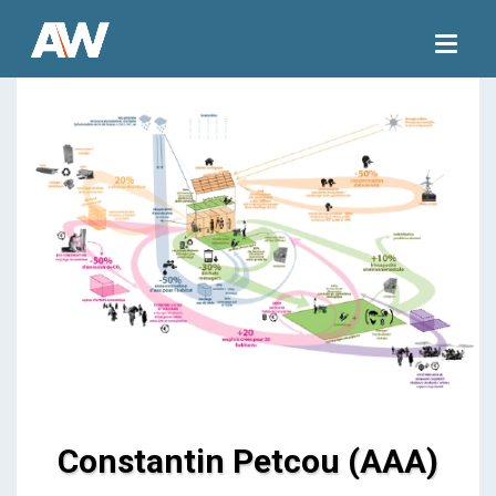
Togg
navig
Constantin Petcou (AAA)