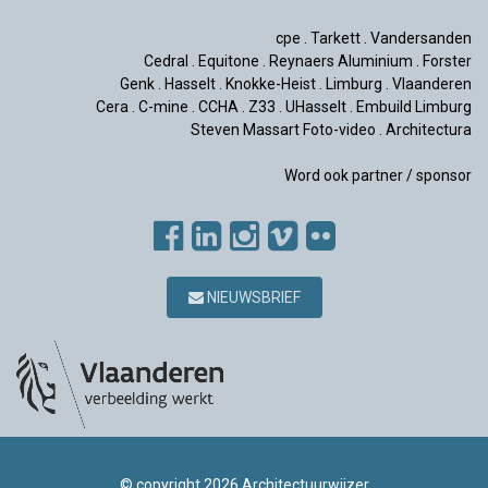
cpe
.
Tarkett
.
Vandersanden
Cedral
.
Equitone
.
Reynaers Aluminium
.
Forster
Genk
.
Hasselt
.
Knokke-Heist
.
Limburg
.
Vlaanderen
Cera
.
C-mine
.
CCHA
.
Z33
.
UHasselt
.
Embuild Limburg
Steven Massart Foto-video
.
Architectura
Word ook partner / sponsor
NIEUWSBRIEF
© copyright 2026 Architectuurwijzer