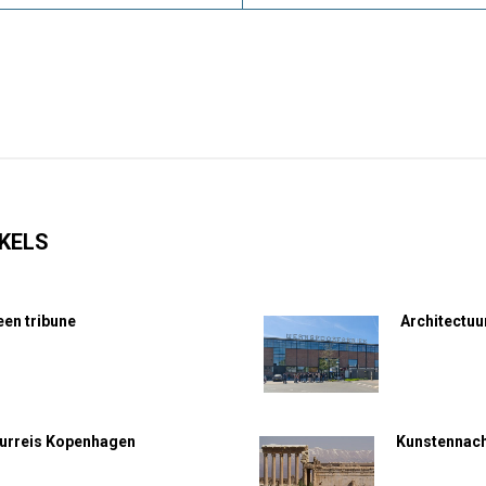
KELS
en tribune
Architectuu
uurreis Kopenhagen
Kunstennach