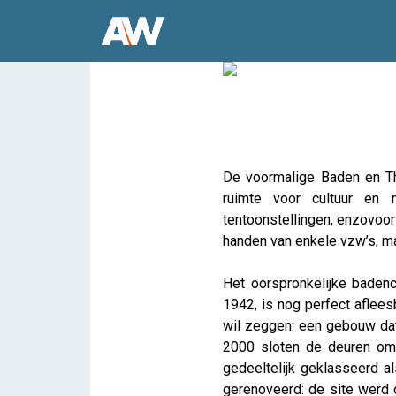
La Cité Miroir
De voormalige Baden en T
iris
ruimte voor cultuur en m
tentoonstellingen, enzovoort
handen van enkele vzw’s, m
Het oorspronkelijke baden
1942, is nog perfect aflees
wil zeggen: een gebouw dat
2000 sloten de deuren om
gedeeltelijk geklasseerd 
gerenoveerd: de site werd 