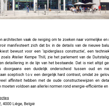
 architecten vaak de neiging om te zoeken naar vormelijke en 
roir manifesteert zich dat bv. in de details van de nieuwe bal
 kiest bewust voor een ‘spiderglass constructie’, een technie
zoals Atelier Kempe Thill, zie het parlement van de Duitsta
 detaillering in de lijn van het bestaande. Dat is niet altijd g
 doorgaans een duidelijk onderscheid tussen oud en ni
an sceptisch t.o.v. een dergelijk hard contrast, omdat ze gelov
eel affiniteit hebben met de oude constructiewijzen en detai
 moeten voldoen aan allerlei normen rond energie-efficiëntie en 
tectes
2, 4000 Liège, België