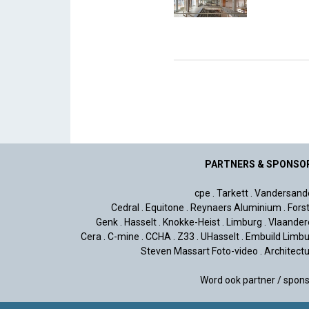
PARTNERS & SPONSO
cpe
.
Tarkett
.
Vandersand
Cedral
.
Equitone
.
Reynaers Aluminium
.
Fors
Genk
.
Hasselt
.
Knokke-Heist
.
Limburg
.
Vlaander
Cera
.
C-mine
.
CCHA
.
Z33
.
UHasselt
.
Embuild Limbu
Steven Massart Foto-video
.
Architect
Word ook partner / spon