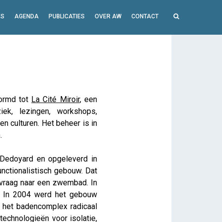
ES
AGENDA
PUBLICATIES
OVER AW
CONTACT
vormd tot
La Cité Miroir
, een
iek, lezingen, workshops,
en culturen. Het beheer is in
.
 Dedoyard en opgeleverd in
unctionalistisch gebouw. Dat
 vraag naar een zwembad. In
. In 2004 werd het gebouw
 het badencomplex radicaal
echnologieën voor isolatie,