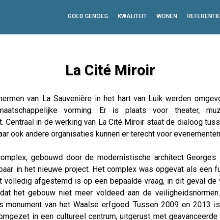
GOED GENOEG
KWALITEIT
WONEN
REFERENTI
La Cité Miroir
hermen van La Sauvenière in het hart van Luik werden omge
aatschappelijke vorming. Er is plaats voor theater, muz
. Centraal in de werking van La Cité Miroir staat de dialoog tuss
aar ook andere organisaties kunnen er terecht voor evenementen
complex, gebouwd door de modernistische architect Georges
baar in het nieuwe project. Het complex was opgevat als een f
 volledig afgestemd is op een bepaalde vraag, in dit geval de
dat het gebouw niet meer voldeed aan de veiligheidsnormen
als monument van het Waalse erfgoed. Tussen 2009 en 2013 is
omgezet in een cultureel centrum, uitgerust met geavanceerde t