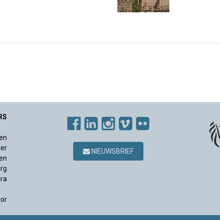
RS
en
ter
NIEUWSBRIEF
en
rg
ura
sor