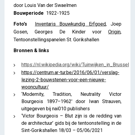
door Louis Van der Swaelmen
Bouwperiode
1922-1925
Foto’s
Inventaris Bouwkundig Erfgoed
, Joep
Gosen, Georges De Kinder voor
Origin
,
Tentoonstellingspanelen St. Gorikshallen
Bronnen & links
https://nl.wikipedia.org/wiki/Tuinwijken_in_Brussel
https://centrum.ar-tur.be/2016/06/01/verslag-
lezing-2-bouwstenen-voor-een-nieuwe-
wooncultuur/
‘Modernity, Tradition, Neutrality Victor
Bourgeois 1897–1962′ door Iwan Strauven,
uitgegeven bij nai010 publishers
‘Victor Bourgeois – Blut zijn is de redding van
de architectuur’ gids bij de tentoonstelling in de
Sint-Gorikshallen 18/03 – 05/06/2021