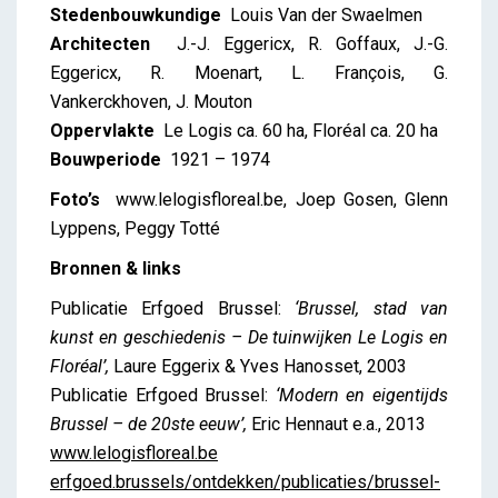
Stedenbouwkundige
Louis Van der Swaelmen
Architecten
J.-J. Eggericx, R. Goffaux, J.-G.
Eggericx, R. Moenart, L. François, G.
Vankerckhoven, J. Mouton
Oppervlakte
Le Logis ca. 60 ha, Floréal ca. 20 ha
Bouwperiode
1921 – 1974
Foto’s
www.lelogisfloreal.be,
Joep Gosen, Glenn
Lyppens, Peggy Totté
Bronnen & links
Publicatie Erfgoed Brussel:
‘Brussel, stad van
kunst en geschiedenis – De tuinwijken Le Logis en
Floréal’,
Laure Eggerix & Yves Hanosset, 2003
Publicatie Erfgoed Brussel:
‘Modern en eigentijds
Brussel – de 20ste eeuw’,
Eric Hennaut e.a., 2013
www.lelogisfloreal.be
erfgoed.brussels/ontdekken/publicaties/brussel-