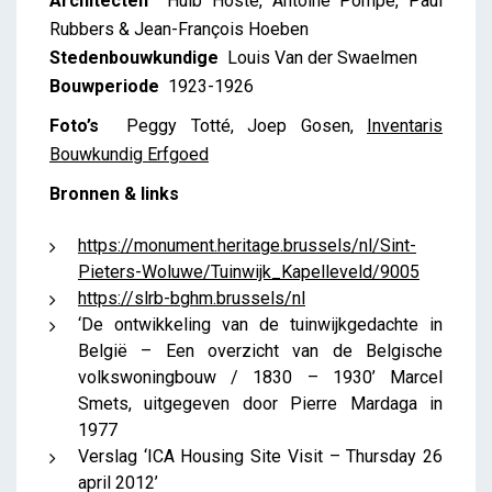
Architecten
Huib Hoste, Antoine Pompe, Paul
Rubbers & Jean-François Hoeben
Stedenbouwkundige
Louis Van der Swaelmen
Bouwperiode
1923-1926
Foto’s
Peggy Totté, Joep Gosen,
Inventaris
Bouwkundig Erfgoed
Bronnen & links
https://monument.heritage.brussels/nl/Sint-
Pieters-Woluwe/Tuinwijk_Kapelleveld/9005
https://slrb-bghm.brussels/nl
‘De ontwikkeling van de tuinwijkgedachte in
België – Een overzicht van de Belgische
volkswoningbouw / 1830 – 1930’ Marcel
Smets, uitgegeven door Pierre Mardaga in
1977
Verslag ‘ICA Housing Site Visit – Thursday 26
april 2012’