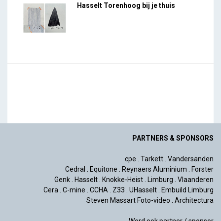
Hasselt Torenhoog bij je thuis
PARTNERS & SPONSORS
cpe
.
Tarkett
.
Vandersanden
Cedral
.
Equitone
.
Reynaers Aluminium
.
Forster
Genk
.
Hasselt
.
Knokke-Heist
.
Limburg
.
Vlaanderen
Cera
.
C-mine
.
CCHA
.
Z33
.
UHasselt
.
Embuild Limburg
Steven Massart Foto-video
.
Architectura
Word ook partner / sponsor