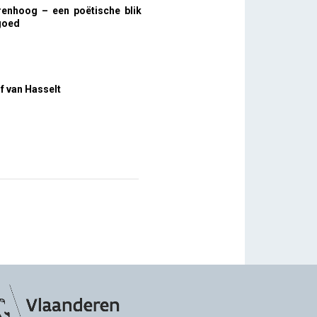
renhoog – een poëtische blik
goed
f van Hasselt