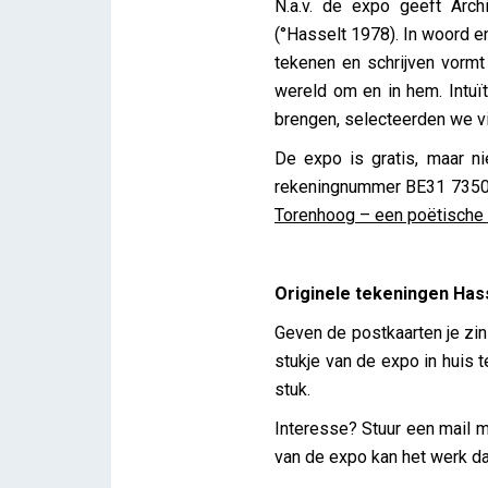
N.a.v. de expo geeft Arch
(°Hasselt 1978). In woord e
tekenen en schrijven vormt
wereld om en in hem. Intuït
brengen, selecteerden we vij
De expo is gratis, maar ni
rekeningnummer BE31 7350 0
Torenhoog – een poëtische 
Originele tekeningen Ha
Geven de postkaarten je zi
stukje van de expo in huis 
stuk.
Interesse? Stuur een mail 
van de expo kan het werk da