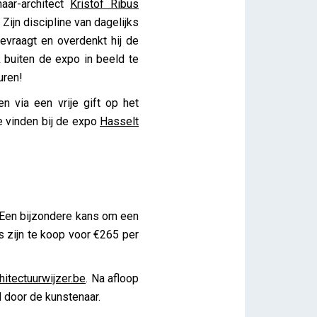
aar-architect
Kristof Ribus
ijn discipline van dagelijks
evraagt en overdenkt hij de
k buiten de expo in beeld te
uren!
n via een vrije gift op het
e vinden bij de expo
Hasselt
 Een bijzondere kans om een
s zijn te koop voor €265 per
itectuurwijzer.be
. Na afloop
d door de kunstenaar.