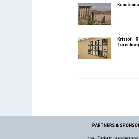
Kunstennac
Kristof R
Torenhoo
PARTNERS & SPONSO
cpe
.
Tarkett
.
Vandersand