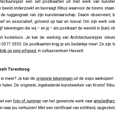
itectuurwijzer een set postkaarten uit met werk van kunsten
n beeld onderzoekt en bevraagt Ribus waarvoor de torens staan. Z
 de ruggengraat van zijn kunstenaarschap. Daarin observeert, b
ief en associatief, golvend op taal en toeval. Om zijn werk oo
f tekeningen die wij – en jij – als postkaart de wereld in (kan) st
et kosteloos. Je kan de werking van Architectuurwijzer steune
571 0355. De postkaarten krijg je als bedankje mee! Ze zijn t
blik op jong erfgoed
, in cultuurcentrum Hasselt.
sselt Torenhoog
n in meer? Je kan de
originele tekeningen
uit de expo aankopen!
te halen. De originele, ingekaderde kunstwerken van Kristof Ribu
met een
foto of nummer
van het gewenste werk naar
amelie@arch
n naar jou verhuizen! Met een certificaat van echtheid, opgestel