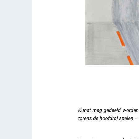
Hasselt Torenhoog bij je thu
Kunst mag gedeeld worden! 
Lieve Drooghmans
torens de hoofdrol spelen – 