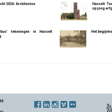
ht 2026: Architecton
Hasselt To
op jong erf
ibus’ tekeningen in Hasselt
Het begijnho
g
RS
en