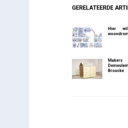
GERELATEERDE ARTI
Hier wi
woondrome
Makers
Demeule
Broucke