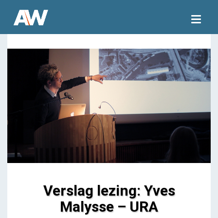
Togg
navig
Verslag lezing: Yves
Malysse – URA