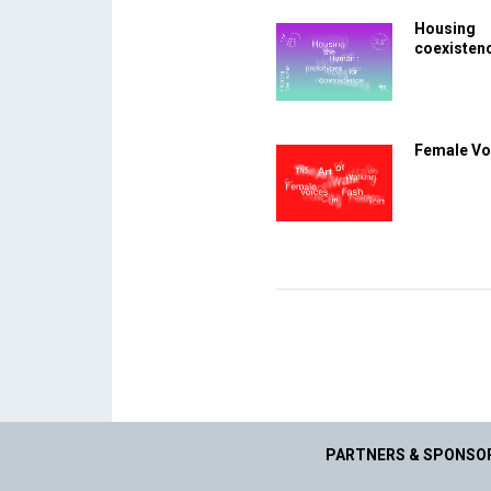
Housing 
coexisten
Female Voi
PARTNERS & SPONSO