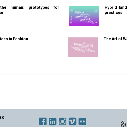
the human: prototypes for
Hybrid land
ce
practices
ces in Fashion
The Art of W
RS