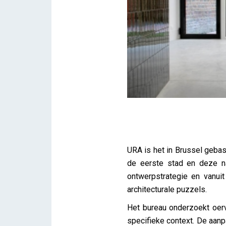
Lezing: Yves Malysse – UR
URA is het in Brussel geba
iris
de eerste stad en deze n
ontwerpstrategie en vanui
architecturale puzzels.
Het bureau onderzoekt oerv
specifieke context. De aan