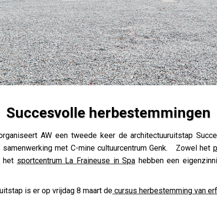
Succesvolle herbestemmingen
gen
organiseert AW een tweede keer de architectuuruitstap Succ
in samenwerking met C-mine cultuurcentrum Genk. Zowel het
p
 het
sportcentrum La Fraineuse in Spa
hebben een eigenzinni
itstap is er op vrijdag 8 maart de
cursus herbestemming van er