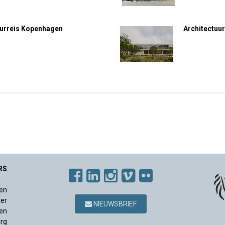
uurreis Kopenhagen
Architectuur
RS
en
ter
NIEUWSBRIEF
en
rg