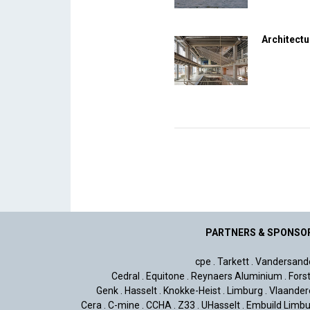
Architect
PARTNERS & SPONSO
cpe
.
Tarkett
.
Vandersand
Cedral
.
Equitone
.
Reynaers Aluminium
.
Fors
Genk
.
Hasselt
.
Knokke-Heist
.
Limburg
.
Vlaander
Cera
.
C-mine
.
CCHA
.
Z33
.
UHasselt
.
Embuild Limbu