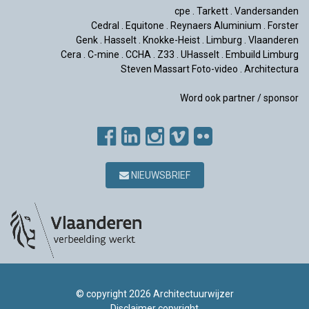
cpe
.
Tarkett
.
Vandersanden
Cedral
.
Equitone
.
Reynaers Aluminium
.
Forster
Genk
.
Hasselt
.
Knokke-Heist
.
Limburg
.
Vlaanderen
Cera
.
C-mine
.
CCHA
.
Z33
.
UHasselt
.
Embuild Limburg
Steven Massart Foto-video
.
Architectura
Word ook partner / sponsor
NIEUWSBRIEF
© copyright 2026 Architectuurwijzer
Disclaimer copyright