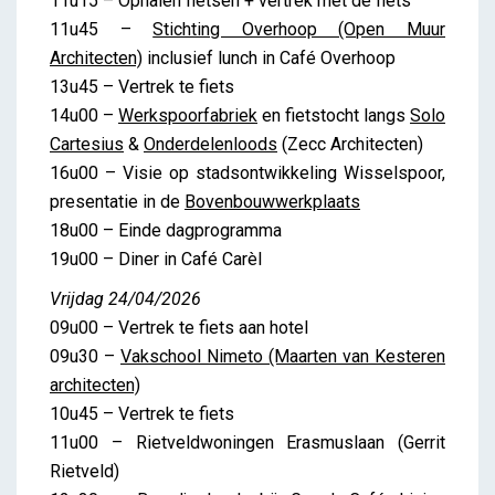
11u15 – Ophalen fietsen + vertrek met de fiets
11u45 –
Stichting Overhoop (Open Muur
Architecten)
inclusief lunch in Café Overhoop
13u45 – Vertrek te fiets
14u00 –
Werkspoorfabriek
en fietstocht langs
Solo
Cartesius
&
Onderdelenloods
(Zecc Architecten)
16u00 – Visie op stadsontwikkeling Wisselspoor,
presentatie in de
Bovenbouwwerkplaats
18u00 – Einde dagprogramma
19u00 – Diner in Café Carèl
Vrijdag 24/04/2026
09u00 – Vertrek te fiets aan hotel
09u30 –
Vakschool Nimeto (Maarten van Kesteren
architecten)
10u45 – Vertrek te fiets
11u00 – Rietveldwoningen Erasmuslaan (Gerrit
Rietveld)