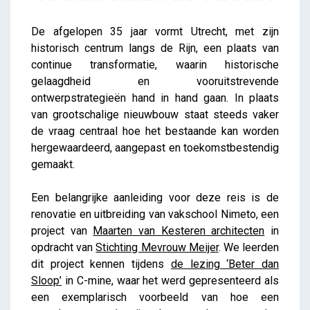
Architectuurreis Utrecht
De afgelopen 35 jaar vormt Utrecht, met zijn
Brent
historisch centrum langs de Rijn, een plaats van
continue transformatie, waarin historische
gelaagdheid en vooruitstrevende
ontwerpstrategieën hand in hand gaan.
In plaats
van grootschalige nieuwbouw staat steeds vaker
de vraag centraal hoe het bestaande kan worden
hergewaardeerd, aangepast en toekomstbestendig
gemaakt.
Een belangrijke aanleiding voor deze reis is de
renovatie en uitbreiding van vakschool Nimeto, een
project van
Maarten van Kesteren architecten
in
opdracht van
Stichting Mevrouw Meijer
.
We leerden
dit project kennen tijdens
de lezing ‘Beter dan
Sloop’
in C-mine, waar het werd gepresenteerd als
een exemplarisch voorbeeld van hoe een