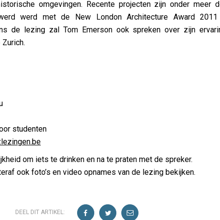
 historische omgevingen. Recente projecten zijn onder meer d
uwerd werd met de New London Architecture Award 2011
ns de lezing zal Tom Emerson ook spreken over zijn ervari
 Zurich.
u
voor studenten
lezingen.be
jkheid om iets te drinken en na te praten met de spreker.
eraf ook foto’s en video opnames van de lezing bekijken.
DEEL DIT ARTIKEL: