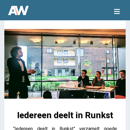
Togg
navig
Iedereen deelt in Runkst
Iedereen deelt in Runkst
“
Iedereen deelt in Runkst
” verzamelt goede