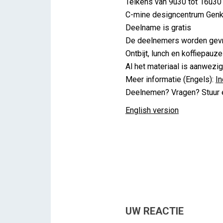
Telkens van 9u30 tot 16u30
C-mine designcentrum Gen
Deelname is gratis
De deelnemers worden gevr
Ontbijt, lunch en koffiepau
Al het materiaal is aanwezig
Meer informatie (Engels):
In
Deelnemen? Vragen? Stuur e
English version
UW REACTIE