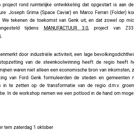
 project rond ruimtelijke ontwikkeling dat opgestart is aan de
cture. Joseph Grima (Space Caviar) en Marco Ferrari (Folder) 
. We tekenen de toekomst van Genk uit, en dat zowel op mic
oongesteld tijdens
MANUFACTUUR 3.0
, project van Z3
k
.
nmerkt door industriële activiteit, een lage bevolkingsdichthei
stopzetting van de steenkoolwinning heeft de regio heeft h
e mijnen waren niet alleen een economische bron van inkomsten, 
ting van Ford Genk formuleerden de steden en gemeenten met
 in te zetten op de transformatie van de regio d.m.v. groene
vatie. In de workshop nemen we een potlood in de hand om moge
 tem zaterdag 1 oktober