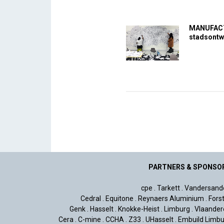
MANUFACTU
stadsontw
PARTNERS & SPONSO
cpe
.
Tarkett
.
Vandersand
Cedral
.
Equitone
.
Reynaers Aluminium
.
Fors
Genk
.
Hasselt
.
Knokke-Heist
.
Limburg
.
Vlaander
Cera
.
C-mine
.
CCHA
.
Z33
.
UHasselt
.
Embuild Limbu