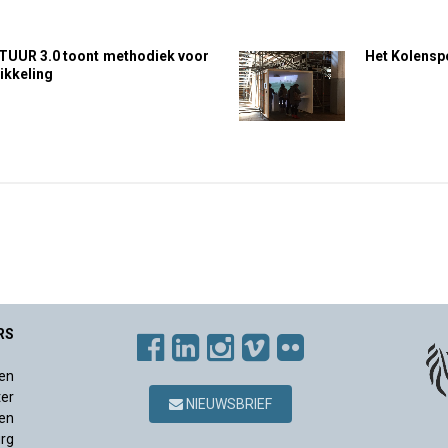
UR 3.0 toont methodiek voor
Het Kolensp
ikkeling
RS
en
ter
NIEUWSBRIEF
en
rg