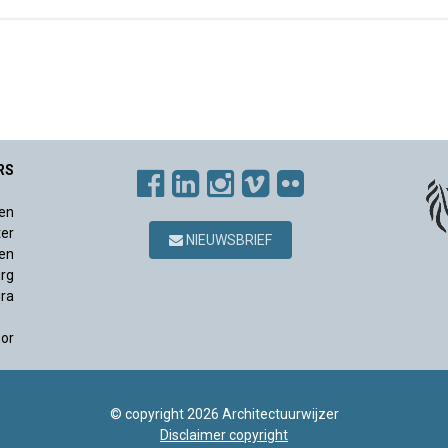
RS
en
ter
NIEUWSBRIEF
en
rg
ura
sor
© copyright 2026 Architectuurwijzer
Disclaimer copyright