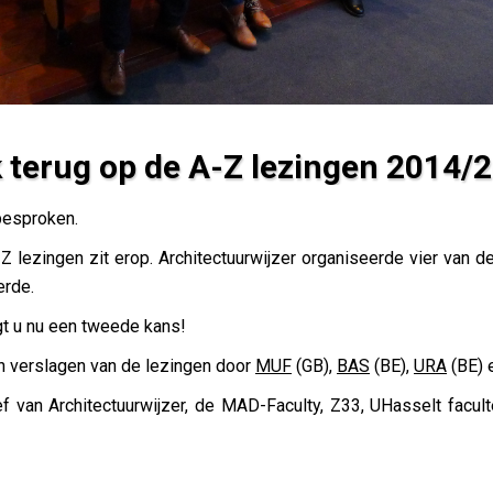
k terug op de A-Z lezingen 2014/
gen 2014/2015
besproken.
 lezingen zit erop. Architectuurwijzer organiseerde vier van d
erde.
gt u nu een tweede kans!
n verslagen van de lezingen door
MUF
(GB),
BAS
(BE),
URA
(BE) 
ief van Architectuurwijzer, de MAD-Faculty, Z33, UHasselt facult