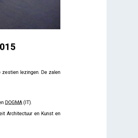
2015
e zestien lezingen. De zalen
en
DOGMA
(IT).
eit Architectuur en Kunst en