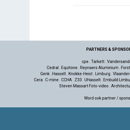
PARTNERS & SPONSO
cpe
.
Tarkett
.
Vandersand
Cedral
.
Equitone
.
Reynaers Aluminium
.
Fors
Genk
.
Hasselt
.
Knokke-Heist
.
Limburg
.
Vlaander
Cera
.
C-mine
.
CCHA
.
Z33
.
UHasselt
.
Embuild Limbu
Steven Massart Foto-video
.
Architect
Word ook partner / spon