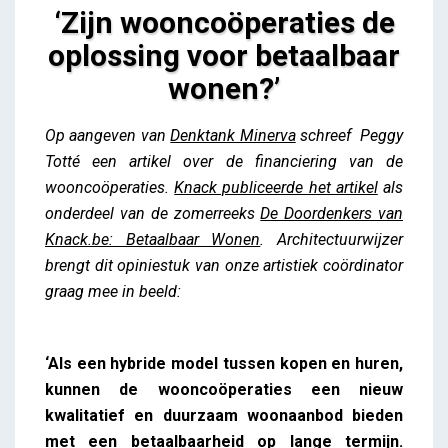
‘Zijn wooncoöperaties de
oplossing voor betaalbaar
wonen?’
‘Zijn wooncoöperaties de oplossing voor
Op aangeven van
Denktank Minerva
schreef Peggy
betaalbaar wonen?’
Totté een artikel over de financiering van de
Lieve Drooghmans
wooncoöperaties.
Knack publiceerde het artikel
als
onderdeel van de zomerreeks
De Doordenkers van
Knack.be: Betaalbaar Wonen
. Architectuurwijzer
brengt dit opiniestuk van onze artistiek coördinator
graag mee in beeld:
‘Als een hybride model tussen kopen en huren,
kunnen de wooncoöperaties een nieuw
kwalitatief en duurzaam woonaanbod bieden
met een betaalbaarheid op lange termijn.