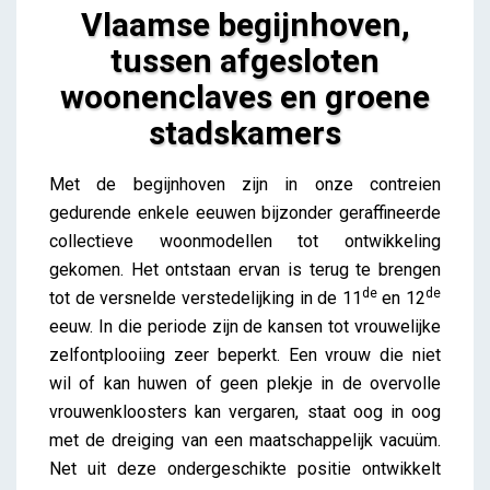
Vlaamse begijnhoven,
tussen afgesloten
woonenclaves en groene
stadskamers
Vlaamse begijnhoven, tussen afgesloten
Met de begijnhoven zijn in onze contreien
woonenclaves en groene stadskamers
gedurende enkele eeuwen bijzonder geraffineerde
Lieve Drooghmans
collectieve woonmodellen tot ontwikkeling
gekomen. Het ontstaan ervan is terug te brengen
de
de
tot de versnelde verstedelijking in de 11
en 12
eeuw. In die periode zijn de kansen tot vrouwelijke
zelfontplooiing zeer beperkt. Een vrouw die niet
wil of kan huwen of geen plekje in de overvolle
vrouwenkloosters kan vergaren, staat oog in oog
met de dreiging van een maatschappelijk vacuüm.
Net uit deze ondergeschikte positie ontwikkelt