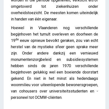
worden in die periode opgeheven, verkocht en/of
omgetoverd tot ziekenhuizen onder
overheidstoezicht. De meesten komen uiteindelijk
in handen van één eigenaar.
Hoewel in Vlaanderen nog verschillende
begijnhoven het tumult overleven en doorheen de
de
19
eeuw opnieuw bevolkt geraken, zou van echt
herstel van de mystieke sfeer geen sprake meer
zijn. Onder andere dankzij een vernieuwd
monumentenzorgbeleid en subsidiesystemen
hebben sinds de jaren 1970 verschillende
begijnhoven gelukkig wel een boeiende doorstart
gekend. En niet in het minst als hedendaags
woonmilieu voor uiteenlopende bewonersgroepen,
van cohousers over universiteitsstudenten en -
personeel tot OCMW-cliënten.