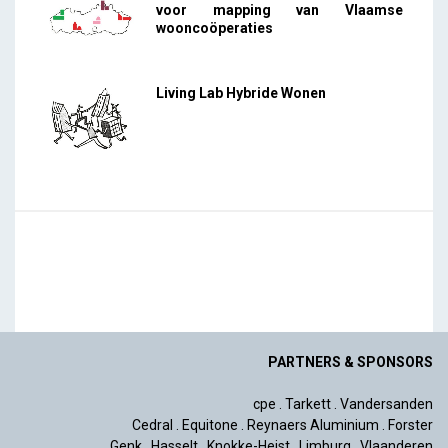
voor mapping van Vlaamse
wooncoöperaties
Living Lab Hybride Wonen
PARTNERS & SPONSORS
cpe
.
Tarkett
.
Vandersanden
Cedral
.
Equitone
.
Reynaers Aluminium
.
Forster
Genk
.
Hasselt
.
Knokke-Heist
.
Limburg
.
Vlaanderen