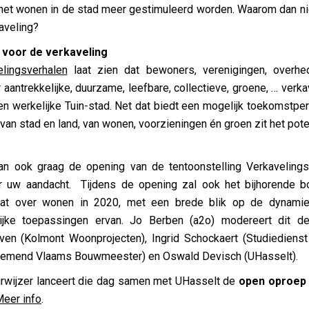
 het wonen in de stad meer gestimuleerd worden. Waarom dan nie
aveling?
voor de verkaveling
elingsverhalen
laat zien dat bewoners, verenigingen, overh
ntrekkelijke, duurzame, leefbare, collectieve, groene, … verka
een werkelijke Tuin-stad. Net dat biedt een mogelijk toekomstpe
van stad en land, van wonen, voorzieningen én groen zit het pote
 dan ook graag de opening van de tentoonstelling Verkaveling
 uw aandacht. Tijdens de opening zal ook het bijhorende b
bat over wonen in 2020, met een brede blik op de dynamie
ijke toepassingen ervan. Jo Berben (a2o) modereert dit de
ven (Kolmont Woonprojecten), Ingrid Schockaert (Studiedienst
nemend Vlaams Bouwmeester) en Oswald Devisch (UHasselt).
rwijzer lanceert die dag samen met UHasselt de
open oproep 
eer info
.