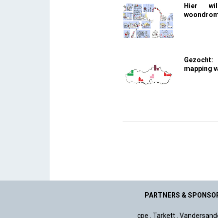
Hier wi
woondrome
Gezocht: 
mapping v
PARTNERS & SPONSO
cpe
.
Tarkett
.
Vandersand