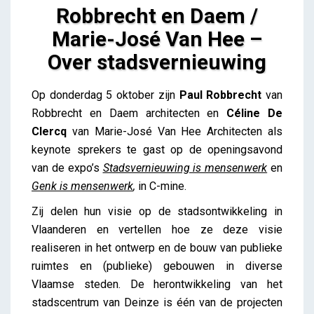
Robbrecht en Daem /
Marie-José Van Hee –
Over stadsvernieuwing
Robbrecht en Daem / Marie-José Van Hee – Over
Op donderdag 5 oktober zijn
Paul Robbrecht
van
stadsvernieuwing
Robbrecht en Daem architecten en
Céline De
Lieve Drooghmans
Clercq
van Marie-José Van Hee Architecten als
keynote sprekers te gast op de openingsavond
van de expo’s
Stadsvernieuwing is mensenwerk
en
Genk is mensenwerk
,
in C-mine.
Zij delen hun visie op de stadsontwikkeling in
Vlaanderen en vertellen hoe ze deze visie
realiseren in het ontwerp en de bouw van publieke
ruimtes en (publieke) gebouwen in diverse
Vlaamse steden. De herontwikkeling van het
stadscentrum van Deinze is één van de projecten