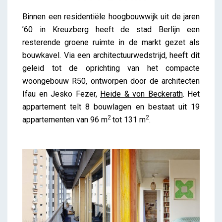
R50 Berlin
Binnen een residentiële hoogbouwwijk uit de jaren
iris
’60 in Kreuzberg heeft de stad Berlijn een
resterende groene ruimte in de markt gezet als
bouwkavel. Via een architectuurwedstrijd, heeft dit
geleid tot de oprichting van het compacte
woongebouw R50, ontworpen door de architecten
Ifau en Jesko Fezer,
Heide & von Beckerath
. Het
appartement telt 8 bouwlagen en bestaat uit 19
2
2
appartementen van 96 m
tot 131 m
.