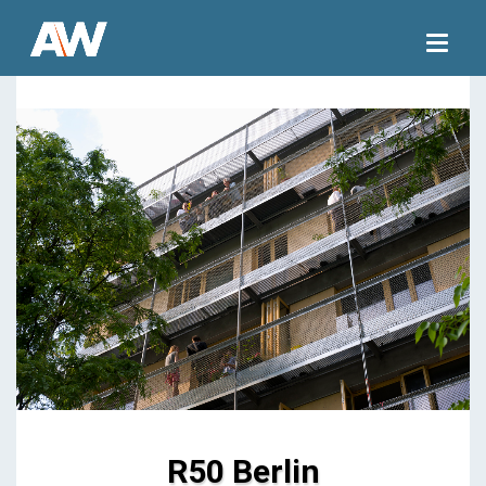
Togg
navig
R50 Berlin