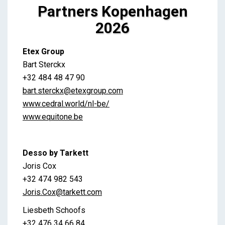
Partners Kopenhagen
2026
Partners Kopenhagen 2026
Etex Group
Brent
Bart Sterckx
+32 484 48 47 90
bart.sterckx@etexgroup.com
www.cedral.world/nl-be/
www.equitone.be
Desso by Tarkett
Joris Cox
+32 474 982 543
Joris.Cox@tarkett.com
Liesbeth Schoofs
+32 476 34 66 84