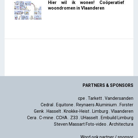
Hier wil ik wonen! Coöperatief
woondromen in Vlaanderen
PARTNERS & SPONSORS
cpe
.
Tarkett
.
Vandersanden
Cedral
.
Equitone
.
Reynaers Aluminium
.
Forster
Genk
.
Hasselt
.
Knokke-Heist
.
Limburg
.
Vlaanderen
Cera
.
C-mine
.
CCHA
.
Z33
.
UHasselt
.
Embuild Limburg
Steven Massart Foto-video
.
Architectura
Word ook partner / sponsor