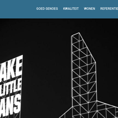
GOED GENOEG
KWALITEIT
WONEN
REFERENTI