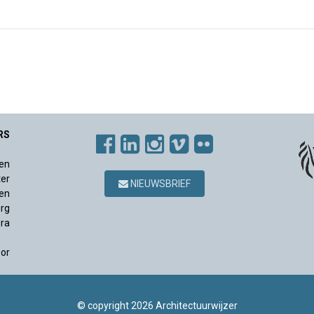
RS
en
ter
NIEUWSBRIEF
en
rg
ura
sor
© copyright 2026 Architectuurwijzer