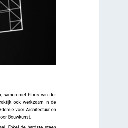
m, samen met Floris van der
praktijk ook werkzaam in de
ademie voor Architectuur en
voor Bouwkunst.
aal. Enkel de hardste steen