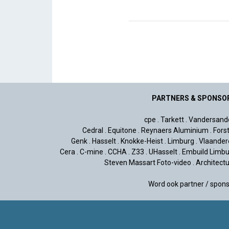
PARTNERS & SPONSO
cpe
.
Tarkett
.
Vandersand
Cedral
.
Equitone
.
Reynaers Aluminium
.
Fors
Genk
.
Hasselt
.
Knokke-Heist
.
Limburg
.
Vlaander
Cera
.
C-mine
.
CCHA
.
Z33
.
UHasselt
.
Embuild Limbu
Steven Massart Foto-video
.
Architect
Word ook partner / spon