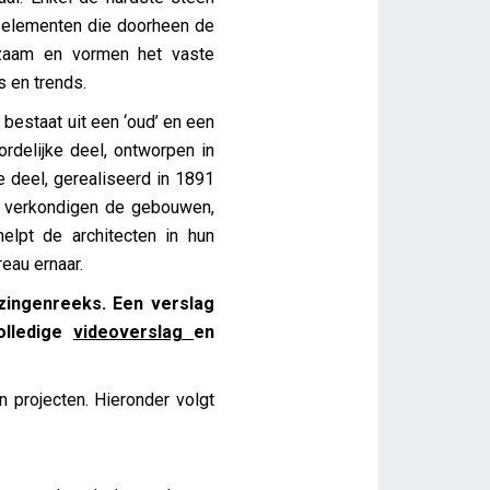
it elementen die doorheen de
gzaam en vormen het vaste
s en trends.
bestaat uit een ‘oud’ en een
rdelijke deel, ontworpen in
e deel, gerealiseerd in 1891
ug verkondigen de gebouwen,
lpt de architecten in hun
eau ernaar.
zingenreeks. Een verslag
olledige
videoverslag
en
n projecten. Hieronder volgt