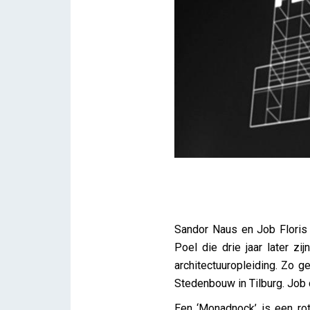
Verslag lezing: Monadnock 
Sandor Naus en Job Floris 
iris
Poel die drie jaar later z
architectuuropleiding. Zo 
Stedenbouw in Tilburg. Job
Een ‘Monadnock’ is een rot