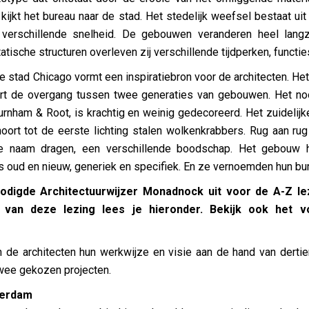
e kijkt het bureau naar de stad. Het stedelijk weefsel bestaat u
 verschillende snelheid. De gebouwen veranderen heel lan
atische structuren overleven zij verschillende tijdperken, functie
tad Chicago vormt een inspiratiebron voor de architecten. Het 
rt de overgang tussen twee generaties van gebouwen. Het noo
rnham & Root, is krachtig en weinig gedecoreerd. Het zuidelijk
oort tot de eerste lichting stalen wolkenkrabbers. Rug aan r
de naam dragen, een verschillende boodschap. Het gebouw he
 oud en nieuw, generiek en specifiek. En ze vernoemden hun bur
odigde Architectuurwijzer Monadnock uit voor de A-Z le
van deze lezing lees je hieronder. Bekijk ook het v
en de architecten hun werkwijze en visie aan de hand van dertie
twee gekozen projecten.
terdam