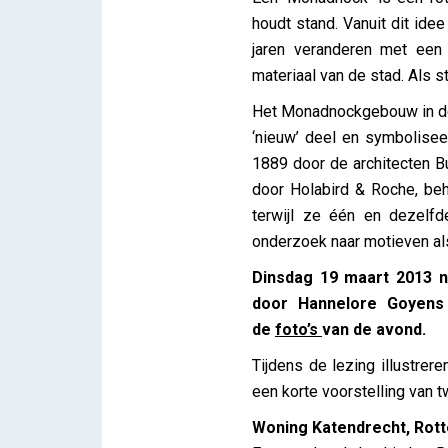
houdt stand. Vanuit dit ide
jaren veranderen met een
materiaal van de stad. Als st
Het Monadnockgebouw in de s
‘nieuw’ deel en symbolisee
1889 door de architecten Bu
door Holabird & Roche, beh
terwijl ze één en dezelf
onderzoek naar motieven als
Dinsdag 19 maart 2013 n
door Hannelore Goyens 
de
foto’s
van de avond.
Tijdens de lezing illustrer
een korte voorstelling van 
Woning Katendrecht, Rot