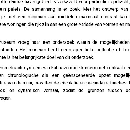
Rotterdamse havengebied is verkaveld voor particulier opdrach
lein paleis. De samenhang is er zoek. Met het ontwerp van
 je met een minimum aan middelen maximaal contrast kan 
re woningen die rijk zijn aan een grote variatie van vormen en ma
 Museum vroeg naar een onderzoek waarin de mogelijkhed
l stonden. Het museum heeft geen specifieke collectie of loc
te is het belangrijkste doel van dit onderzoek.
mmetrisch systeem van kubusvormige kamers met centraal een 
en chronologische als een geënsceneerde opzet mogelij
te van de muur, bevatten de circulatie en secundaire functies. 
os en dynamisch verhaal, zodat de grenzen tussen d
vagen.