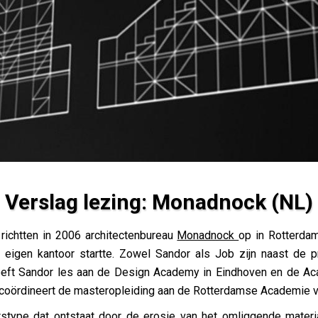
Verslag lezing: Monadnock (NL)
(NL)
richtten in 2006 architectenbureau
Monadnock
op in Rotterda
ijn eigen kantoor startte. Zowel Sandor als Job zijn naast de 
geeft Sandor les aan de Design Academy in Eindhoven en de Ac
 coördineert de masteropleiding aan de Rotterdamse Academie 
stype dat ontstaat door de erosie van het omliggende materi