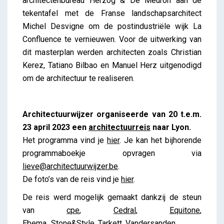
architectenbureau Herzog & De Meuron aan de
tekentafel met de Franse landschapsarchitect
Michel Desvigne om de postindustriële wijk La
Confluence te vernieuwen. Voor de uitwerking van
dit masterplan werden architecten zoals Christian
Kerez, Tatiano Bilbao en Manuel Herz uitgenodigd
om de architectuur te realiseren.
Architectuurwijzer organiseerde van 20 t.e.m.
23 april 2023 een
architectuurreis
naar Lyon.
Het programma vind je
hier
. Je kan het bijhorende
programmaboekje opvragen via
lieve@architectuurwijzer.be
.
De foto’s van de reis vind je
hier
.
De reis werd mogelijk gemaakt dankzij de steun
van
cpe
,
Cedral
,
Equitone
,
Ebema_Stone&Style
,
Tarkett
,
Vandersanden
.