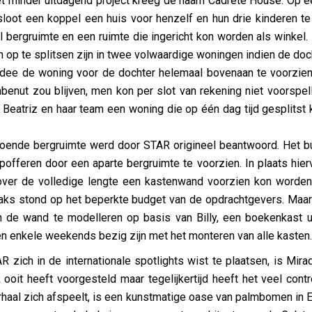
et minder uitdagend project kreeg de naam Cadrete House. Op ee
loot een koppel een huis voor henzelf en hun drie kinderen 
l bergruimte en een ruimte die ingericht kon worden als winkel
 op te splitsen zijn in twee volwaardige woningen indien de doc
dee de woning voor de dochter helemaal bovenaan te voorzien.
benut zou blijven, men kon per slot van rekening niet voorspe
Beatriz en haar team een woning die op één dag tijd gesplitst
oende bergruimte werd door STAR origineel beantwoord. Het b
pofferen door een aparte bergruimte te voorzien. In plaats hie
over de volledige lengte een kastenwand voorzien kon worden.
aks stond op het beperkte budget van de opdrachtgevers. Maa
n de wand te modelleren op basis van Billy, een boekenkast u
n enkele weekends bezig zijn met het monteren van alle kasten.
zich in de internationale spotlights wist te plaatsen, is Mirad
ooit heeft voorgesteld maar tegelijkertijd heeft het veel contr
erhaal zich afspeelt, is een kunstmatige oase van palmbomen in E