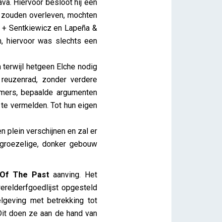
va. Hiervoor besloot hij een
e zouden overleven, mochten
s + Sentkiewicz en Lapeña &
, hiervoor was slechts een
terwijl hetgeen Elche nodig
 reuzenrad, zonder verdere
Immers, bepaalde argumenten
 te vermelden. Tot hun eigen
n plein verschijnen en zal er
 groezelige, donker gebouw
Of The Past
aanving. Het
erelderfgoedlijst opgesteld
geving met betrekking tot
Dit doen ze aan de hand van