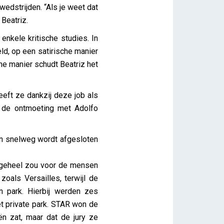
wedstrijden. “Als je weet dat
 Beatriz.
enkele kritische studies. In
ld, op een satirische manier
he manier schudt Beatriz het
eeft ze dankzij deze job als
 de ontmoeting met Adolfo
en snelweg wordt afgesloten
et geheel zou voor de mensen
oals Versailles, terwijl de
 park. Hierbij werden zes
et private park. STAR won de
ën zat, maar dat de jury ze