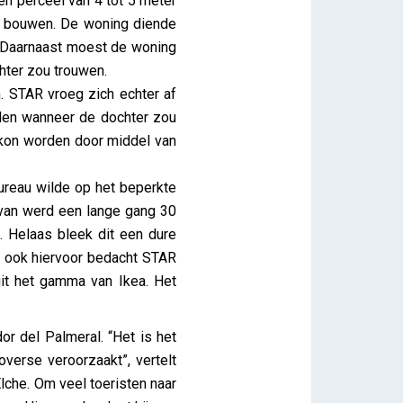
n perceel van 4 tot 5 meter
te bouwen. De woning diende
. Daarnaast moest de woning
hter zou trouwen.
 STAR vroeg zich echter af
llen wanneer de dochter zou
 kon worden door middel van
ureau wilde op het beperkte
rvan werd een lange gang 30
 Helaas bleek dit een dure
r ook hiervoor bedacht STAR
it het gamma van Ikea. Het
or del Palmeral. “Het is het
overse veroorzaakt”, vertelt
lche. Om veel toeristen naar