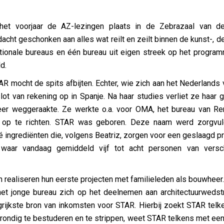
n het voorjaar de AZ-lezingen plaats in de Zebrazaal van d
cht geschonken aan alles wat reilt en zeilt binnen de kunst-, de
nationale bureaus en één bureau uit eigen streek op het progra
d.
 mocht de spits afbijten. Echter, wie zich aan het Nederlands v
ot van rekening op in Spanje. Na haar studies verliet ze haar 
eer weggeraakte. Ze werkte o.a. voor OMA, het bureau van Re
u op te richten. STAR was geboren. Deze naam werd zorgvul
Dé ingrediënten die, volgens Beatriz, zorgen voor een geslaagd pro
aar vandaag gemiddeld vijf tot acht personen van verschil
 realiseren hun eerste projecten met familieleden als bouwheer.
het jonge bureau zich op het deelnemen aan architectuurweds
rijkste bron van inkomsten voor STAR. Hierbij zoekt STAR telk
rondig te bestuderen en te strippen, weet STAR telkens met ee