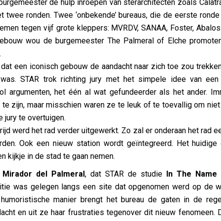
 burgemeester de hulp inroepen van sterarchitecten zoals Calatra
et twee ronden. Twee ‘onbekende’ bureaus, die de eerste rond
emen tegen vijf grote kleppers: MVRDV, SANAA, Foster, Abalo
gebouw wou de burgemeester The Palmeral of Elche promoten
.
at een iconisch gebouw de aandacht naar zich toe zou trekken 
n was. STAR trok richting jury met het simpele idee van een
vol argumenten, het één al wat gefundeerder als het ander. 
te zijn, maar misschien waren ze te leuk of te toevallig om niet
 jury te overtuigen.
jd werd het rad verder uitgewerkt. Zo zal er onderaan het rad ee
den. Ook een nieuw station wordt geïntegreerd. Het huidige
n kijkje in de stad te gaan nemen.
n
Mirador del Palmeral
, dat STAR de studie
In The Name 
titie was gelegen langs een site dat opgenomen werd op de w
umoristische manier brengt het bureau de gaten in de regel
cht en uit ze haar frustraties tegenover dit nieuw fenomeen. 