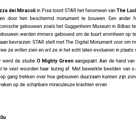
zza dei Miracoli
in Pisa toont STAR het fenomeen van
The Luc
 een door hen beschermd monument te bouwen. Een ander 
onische gebouwen zoals het Guggenheim Museum in Bilbao te
gebouwen werden immers gebouwd om de buurt eromheen op te w
gaan bevriezen. STAR stelt met The Digital Monument voor om 
e ze willen zien en wil ze in het echt laten evolueren in plaats
er werd de studie
O Mighty Green
aangepakt. Aan de hand van 
 al te veel woorden haar lezing af. Met bewerkte beelden van o.a
op gang trekken over hoe gebouwen duurzaam kunnen zijn zonder
aken op de schijnbare miraculeuze krachten ervan.
20u