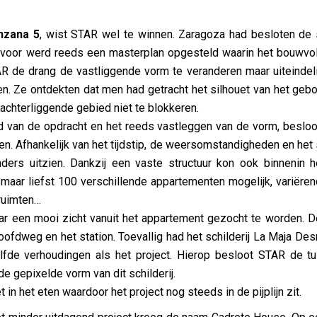
nzana 5
, wist STAR wel te winnen. Zaragoza had besloten de s
iervoor werd reeds een masterplan opgesteld waarin het bouwvol
AR de drang de vastliggende vorm te veranderen maar uiteindeli
en. Ze ontdekten dat men had getracht het silhouet van het geb
t achterliggende gebied niet te blokkeren.
id van de opdracht en het reeds vastleggen van de vorm, besl
n. Afhankelijk van het tijdstip, de weersomstandigheden en het s
ders uitzien. Dankzij een vaste structuur kon ook binnenin he
maar liefst 100 verschillende appartementen mogelijk, variërend
ruimten…
aar een mooi zicht vanuit het appartement gezocht te worden.
hoofdweg en het station. Toevallig had het schilderij La Maja De
lfde verhoudingen als het project. Hierop besloot STAR de tu
e gepixelde vorm van dit schilderij.
 in het eten waardoor het project nog steeds in de pijplijn zit.