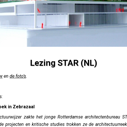
Lezing STAR (NL)
ew
en
de foto’s
.
s:
oek in Zebrazaal
ctuurwijzer zakte het jonge Rotterdamse architectenbureau S
e projecten en kritische studies trokken ze de architectuurre