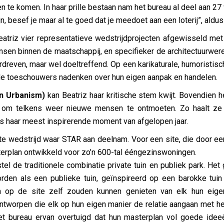
 te komen. In haar prille bestaan nam het bureau al deel aan 27 
 besef je maar al te goed dat je meedoet aan een loterij”, aldus
atriz vier representatieve wedstrijdprojecten afgewisseld met 
en binnen de maatschappij, en specifieker de architectuurwere
dreven, maar wel doeltreffend. Op een karikaturale, humoristisc
de toeschouwers nadenken over hun eigen aanpak en handelen.
n Urbanism)
kan Beatriz haar kritische stem kwijt. Bovendien h
id om telkens weer nieuwe mensen te ontmoeten. Zo haalt ze
als haar meest inspirerende moment van afgelopen jaar.
e wedstrijd waar STAR aan deelnam. Voor een site, die door e
erplan ontwikkeld voor zo’n 600-tal ééngezinswoningen.
tel de traditionele combinatie private tuin en publiek park. H
den als een publieke tuin, geïnspireerd op een barokke tuin z
 op de site zelf zouden kunnen genieten van elk hun eigen
ntworpen die elk op hun eigen manier de relatie aangaan met h
et bureau ervan overtuigd dat hun masterplan vol goede idee