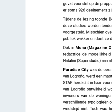
gevat voorstel op de proppen
er soms 926 deelnemers zijn,
Tijdens de lezing toonde Be
deze studies worden tendens
voorgesteld. Misschien over
publiek wakker en doet ze 
Ook in
Monu
(Magazine O
redactrice de mogelijkhe
Natalini (Superstudio) aan 
Paradise City
was de eerst
van Logroño, werd een mast
STAR herdacht in haar voors
van Logroño ontwikkeld wor
inwoners van de woningen
verschillende typologieën o
wedstrijd niet. Toch was h