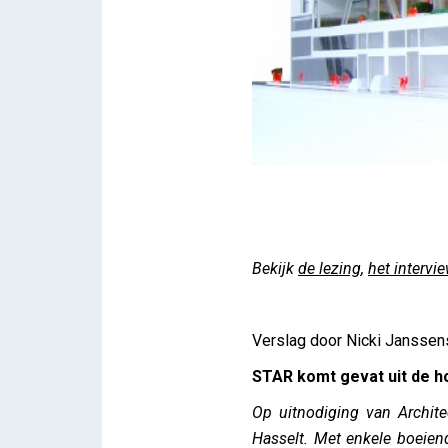
Lezing STAR (NL)
Bekijk
de lezing
,
het intervi
iris
Verslag door Nicki Janssen
STAR komt gevat uit de h
Op uitnodiging van Archite
Hasselt. Met enkele boeiend