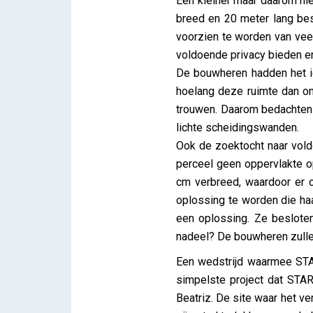
Een kleiner maar daarom ni
breed en 20 meter lang bes
voorzien te worden van vee
voldoende privacy bieden en
De bouwheren hadden het i
hoelang deze ruimte dan on
trouwen. Daarom bedachten 
lichte scheidingswanden.
Ook de zoektocht naar vold
perceel geen oppervlakte o
cm verbreed, waardoor er 
oplossing te worden die ha
een oplossing. Ze beslote
nadeel? De bouwheren zulle
Een wedstrijd waarmee STAR 
simpelste project dat STAR 
Beatriz. De site waar het v