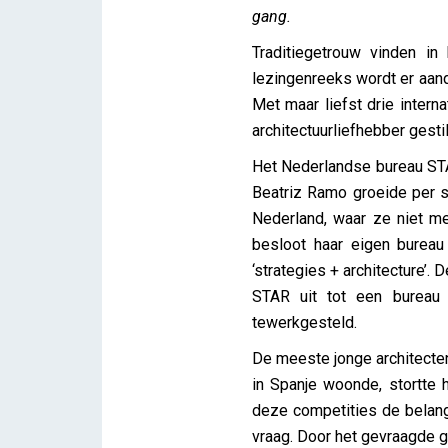
gang.
Traditiegetrouw vinden i
lezingenreeks wordt er aanda
Met maar liefst drie inter
architectuurliefhebber gestil
Het Nederlandse bureau STAR
Beatriz Ramo groeide per sl
Nederland, waar ze niet m
besloot haar eigen burea
‘strategies + architecture’. 
STAR uit tot een bureau w
tewerkgesteld.
De meeste jonge architecten
in Spanje woonde, stortte 
deze competities de belang
vraag. Door het gevraagde g