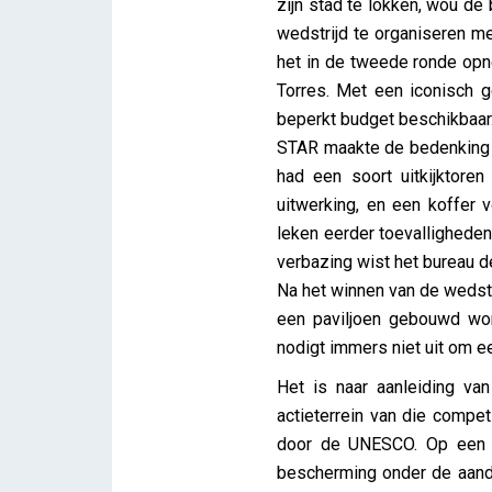
zijn stad te lokken, wou de
wedstrijd te organiseren m
het in de tweede ronde opn
Torres. Met een iconisch 
beperkt budget beschikbaar
STAR maakte de bedenking d
had een soort uitkijktore
uitwerking, en een koffer 
leken eerder toevalligheden 
verbazing wist het bureau de
Na het winnen van de wedstri
een paviljoen gebouwd wor
nodigt immers niet uit om ee
Het is naar aanleiding va
actieterrein van die compe
door de UNESCO. Op een h
bescherming onder de aanda