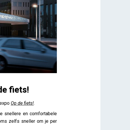
e fiets!
e expo
Op de fiets!
.
de snellere en comfortabele
oms zelfs sneller om je per