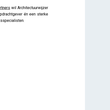
rtners
wil Architectuurwijzer
opdrachtgever én een sterke
sspecialisten.