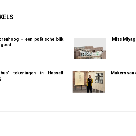
KELS
orenhoog – een poëtische blik
Miss Miyagi
rfgoed
ibus’ tekeningen in Hasselt
Makers van d
g