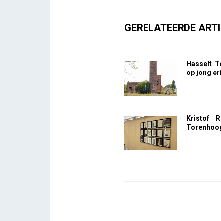
GERELATEERDE ARTI
Hasselt T
op jong e
Kristof R
Torenhoo