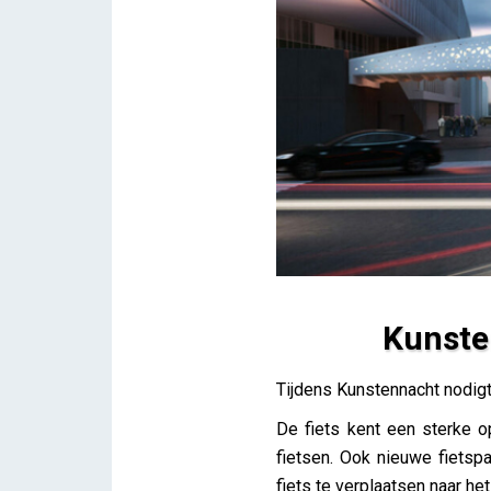
Kunsten
Kunstennacht – rondleiding 
Tijdens Kunstennacht nodigt 
Lieve Drooghmans
De fiets kent een sterke o
fietsen. Ook nieuwe fietsp
fiets te verplaatsen naar he